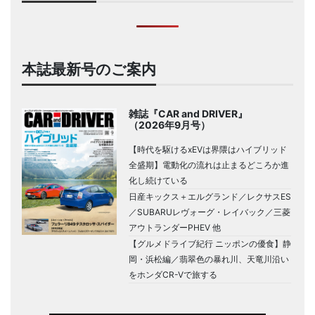
本誌最新号のご案内
雑誌『CAR and DRIVER』
（2026年9月号）
【時代を駆けるxEVは界隈はハイブリッド
全盛期】電動化の流れは止まるどころか進
化し続けている
日産キックス＋エルグランド／レクサスES
／SUBARUレヴォーグ・レイバック／三菱
アウトランダーPHEV 他
【グルメドライブ紀行 ニッポンの優食】静
岡・浜松編／翡翠色の暴れ川、天竜川沿い
をホンダCR-Vで旅する