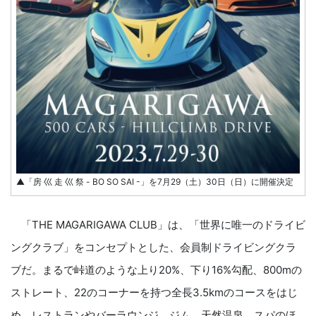
▲「房 ⼮ ⾛ ⼮ 祭 - BO SO SAI -」を7⽉29（⼟）30⽇（⽇）に開催決定
「THE MAGARIGAWA CLUB」は、「世界に唯⼀のドライビ
ングクラブ」をコンセプトとした、会員制ドライビングクラ
ブだ。まるで峠道のような上り20%、下り16%勾配、800mの
ストレート、22のコーナーを持つ全⻑3.5kmのコースをはじ
め、レストランやバーラウンジ、ジム、天然温泉、スパのほ