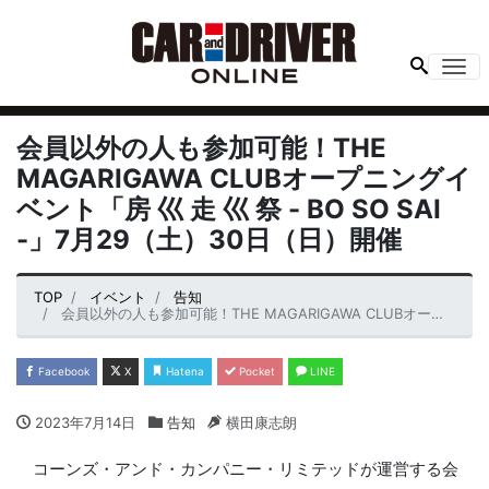
Me
会員以外の人も参加可能！THE
MAGARIGAWA CLUBオープニングイ
ベント「房 ⼮ ⾛ ⼮ 祭 - BO SO SAI
-」7⽉29（⼟）30⽇（⽇）開催
TOP
イベント
告知
会員以外の人も参加可能！THE MAGARIGAWA CLUBオープニングイベント「房 ⼮ ⾛ ⼮ 祭 - BO SO SAI -」7⽉29（⼟）30⽇（⽇）開催
Facebook
X
Hatena
Pocket
LINE
2023年7月14日
告知
横田康志朗
コーンズ・アンド・カンパニー・リミテッドが運営する会