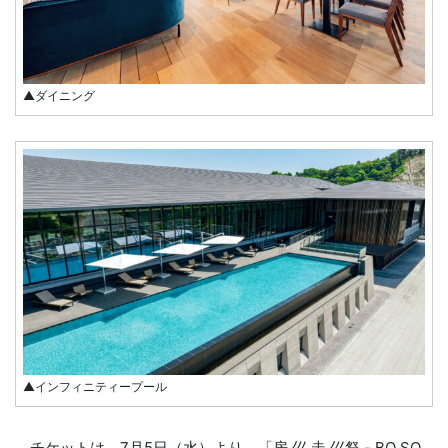
▲ダイニング
▲インフィニティープール
チケットは、7⽉5⽇（⽔）より、「房 ⼮ ⾛ ⼮祭 - BO SO