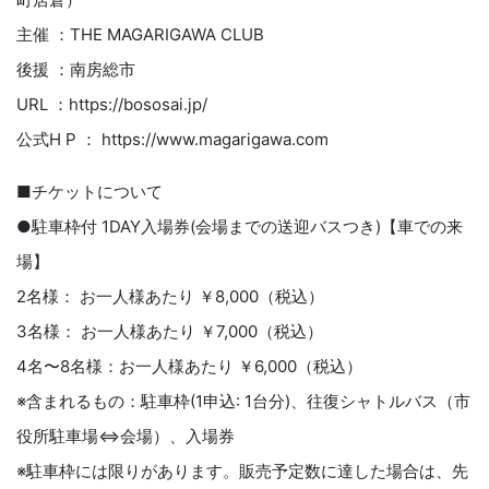
主催 ：THE MAGARIGAWA CLUB
後援 ：南房総市
URL ：https://bososai.jp/
公式H P ： https://www.magarigawa.com
■チケットについて
●駐⾞枠付 1DAY⼊場券(会場までの送迎バスつき)【⾞での来
場】
2名様： お⼀⼈様あたり ￥8,000（税込）
3名様： お⼀⼈様あたり ￥7,000（税込）
4名〜8名様：お⼀⼈様あたり ￥6,000（税込）
※含まれるもの：駐⾞枠(1申込: 1台分)、往復シャトルバス（市
役所駐⾞場⇔会場）、⼊場券
※駐⾞枠には限りがあります。販売予定数に達した場合は、先