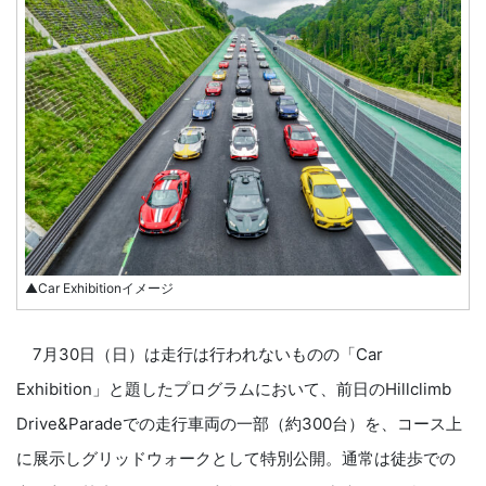
▲Car Exhibitionイメージ
7⽉30⽇（⽇）は走行は行われないものの「Car
Exhibition」と題したプログラムにおいて、前⽇のHillclimb
Drive&Paradeでの⾛⾏⾞両の⼀部（約300台）を、コース上
に展⽰しグリッドウォークとして特別公開。通常は徒歩での