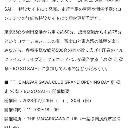
SAI -」特設サイトにて発売。⾛⾏予定の⾞両や開催予定のコ
ンテンツの詳細も特設サイトにて順次更新予定だ。
東京都⼼や⽻⽥空港から⾞で約60分、成⽥空港からも約75分
というロケーション。この夏、富⼠⼭と東京湾の眺望を楽し
みながら、多種多様な総勢500台の⾞が繰り広げる圧巻のヒル
クライムドライブと、フェスティバルが融合する「房 ⼮ ⾛ ⼮
祭 - BO SO SAI -」に参加してみるのはどうだろうか。
■「THE MAGARIGAWA CLUB GRAND OPENING DAY 房 ⼮
⾛ ⼮ 祭 - BO SO SAI -」開催概要
開催⽇ ：2023年7⽉29⽇（⼟）、30⽇（⽇）
開催時間 ：11：00〜18：00
開催場所 ：THE MAGARIGAWA CLUB（千葉県南房総市富浦
町居倉）