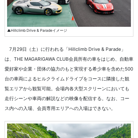
▲Hillclimb Drive & Paradeイメージ
7⽉29⽇（⼟）に行われる「Hillclimb Drive & Parade」
は、THE MAGARIGAWA CLUB会員所有の⾞をはじめ、⾃動⾞
愛好家や企業・団体の協⼒のもと実現する希少⾞を含めた500
台の⾞両によるヒルクライムドライブをコースに隣接した観
覧エリアから観覧可能。会場内各⼤型スクリーンにおいても
⾛⾏シーンや⾞両の解説などの映像を配信する。なお、コー
ス内への⼊場、会員専⽤エリアへの⼊場はできない。