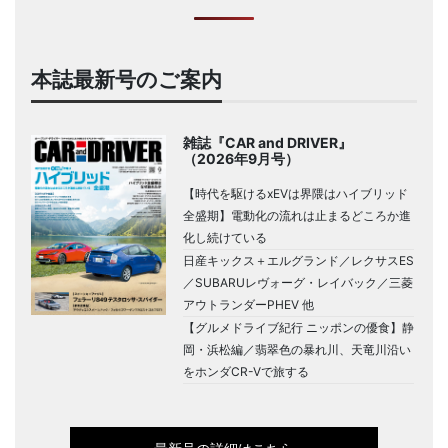
本誌最新号のご案内
雑誌『CAR and DRIVER』
（2026年9月号）
【時代を駆けるxEVは界隈はハイブリッド
全盛期】電動化の流れは止まるどころか進
化し続けている
日産キックス＋エルグランド／レクサスES
／SUBARUレヴォーグ・レイバック／三菱
アウトランダーPHEV 他
【グルメドライブ紀行 ニッポンの優食】静
岡・浜松編／翡翠色の暴れ川、天竜川沿い
をホンダCR-Vで旅する