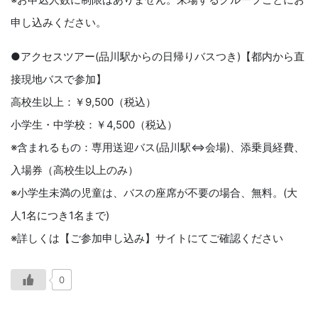
申し込みください。
●アクセスツアー(品川駅からの⽇帰りバスつき)【都内から直
接現地バスで参加】
⾼校⽣以上：￥9,500（税込）
⼩学⽣・中学校：￥4,500（税込）
※含まれるもの：専⽤送迎バス(品川駅⇔会場)、添乗員経費、
⼊場券（⾼校⽣以上のみ）
※⼩学⽣未満の児童は、バスの座席が不要の場合、無料。(⼤
⼈1名につき1名まで)
※詳しくは【ご参加申し込み】サイトにてご確認ください
0