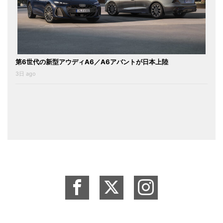
第6世代の新型アウディA6／A6アバントが日本上陸
3日 ago