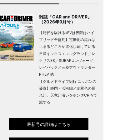
雑誌『CAR and DRIVER』
（2026年9月号）
【時代を駆けるxEVは界隈はハイ
ブリッド全盛期】電動化の流れは
止まるどころか進化し続けている
日産キックス＋エルグランド／レ
クサスES／SUBARUレヴォーグ・
レイバック／三菱アウトランダー
PHEV 他
【グルメドライブ紀行 ニッポンの
優食】静岡・浜松編／翡翠色の暴
れ川、天竜川沿いをホンダCR-Vで
旅する
最新号の詳細はこちら