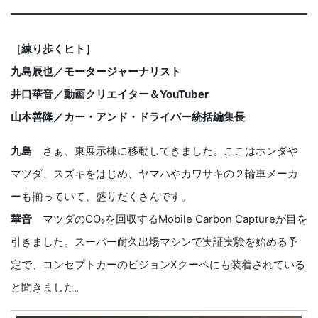
［練り歩くヒト］
九島辰也／モータージャーナリスト
井口華音／動画クリエイター＆YouTuber
山本善隆／カー・アンド・ドライバー統括編集長
九島
さぁ、東展示棟に移動してきました。ここはホンダや
マツダ、スズキをはじめ、ヤマハやカワサキの２輪車メーカ
ーも揃っていて、盛りだくさんです。
華音
マツダのCO₂を回収するMobile Carbon Captureが目を
引きました。スーパー耐久出場マシンで実証実験を始める予
定で、コンセプトカーのビジョンXクーペにも装着されている
と聞きました。