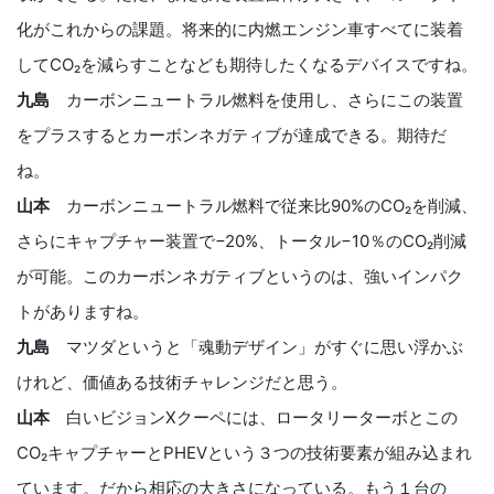
化がこれからの課題。将来的に内燃エンジン車すべてに装着
してCO₂を減らすことなども期待したくなるデバイスですね。
九島
カーボンニュートラル燃料を使用し、さらにこの装置
をプラスするとカーボンネガティブが達成できる。期待だ
ね。
山本
カーボンニュートラル燃料で従来比90%のCO₂を削減、
さらにキャプチャー装置で−20%、トータル−10％のCO₂削減
が可能。このカーボンネガティブというのは、強いインパク
トがありますね。
九島
マツダというと「魂動デザイン」がすぐに思い浮かぶ
けれど、価値ある技術チャレンジだと思う。
山本
白いビジョンXクーペには、ロータリーターボとこの
CO₂キャプチャーとPHEVという３つの技術要素が組み込まれ
ています。だから相応の大きさになっている。もう１台の