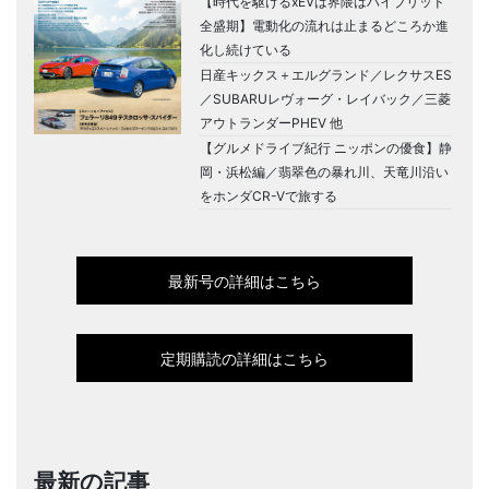
【時代を駆けるxEVは界隈はハイブリッド
全盛期】電動化の流れは止まるどころか進
化し続けている
日産キックス＋エルグランド／レクサスES
／SUBARUレヴォーグ・レイバック／三菱
アウトランダーPHEV 他
【グルメドライブ紀行 ニッポンの優食】静
岡・浜松編／翡翠色の暴れ川、天竜川沿い
をホンダCR-Vで旅する
最新号の詳細はこちら
定期購読の詳細はこちら
最新の記事