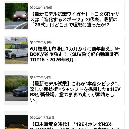
2026年8月9日
【最新モデル試乗ワイガヤ】トヨタGRヤリ
スは「進化するスポーツ」の代表。最新の
「26式」はどこまで理想に迫ったか!?
2026年8月6日
6月軽乗用市場は3カ月ぶりに前年超え。N-
BOXが首位独走！（SUV除く軽自動車販売
TOP15・2026年6月）
2026年8月3日
【最新モデル試乗】これが“本命シビック”、
楽しい新技術＝S＋シフトを採用したe:HEV
RSが新登場。意のままの走りが素晴らし
い！
2026年7月31日
【日本車黄金時代】「1994ホンダNSX-