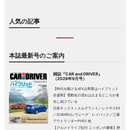
人気の記事
本誌最新号のご案内
雑誌『CAR and DRIVER』
（2026年9月号）
【時代を駆けるxEVは界隈はハイブリッド
全盛期】電動化の流れは止まるどころか進
化し続けている
日産キックス＋エルグランド／レクサスES
／SUBARUレヴォーグ・レイバック／三菱
アウトランダーPHEV 他
【グルメドライブ紀行 ニッポンの優食】静