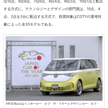
位10点、6位8点、7位6点、8位4点、9位2点、10位1点と配点
する方式に。テクノロジーとデザインの部門賞は、10点、4
点、2点を3台に配点する方式で、投票対象はCOTYの選考対
象に上った全35モデルである。
VW ID.Buzzはインポーカー・オブ・ザ・イヤーとデザインカー・オブ・