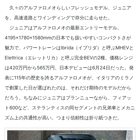
久々のアルファロメオらしいフレッシュモデル、ジュニア
を、高速道路とワインディングで存分に走らせた。
ジュニアはアルファロメオの最新エントリーモデル。
4195×1780×1580mmの日本でも扱いやすいコンパクトさが
魅力で、パワートレーンはIbrida（イブリダ）と呼ぶMHEVと
Elettrica（エレットリカ）と呼ぶ完全BEVの2種。価格レンジ
は420万円から565万円。日本デビューは6月24日だった。発
表に115年の歴史を誇るアルファロメオが、イタリアのミラノ
で創業した日が選ばれたのは、それだけ期待のモデルだから
だろう。ちなみにジュニアはブランニューながら、フィアッ
ト600など、ステランティスの同セグメントの兄弟車とメカニ
ズム上の共通性が高い。つまり信頼性は折り紙つきだ。