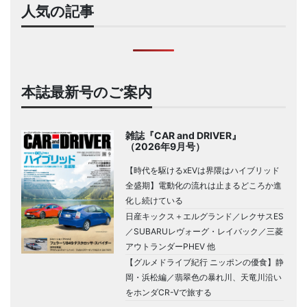
人気の記事
本誌最新号のご案内
雑誌『CAR and DRIVER』
（2026年9月号）
【時代を駆けるxEVは界隈はハイブリッド
全盛期】電動化の流れは止まるどころか進
化し続けている
日産キックス＋エルグランド／レクサスES
／SUBARUレヴォーグ・レイバック／三菱
アウトランダーPHEV 他
【グルメドライブ紀行 ニッポンの優食】静
岡・浜松編／翡翠色の暴れ川、天竜川沿い
をホンダCR-Vで旅する