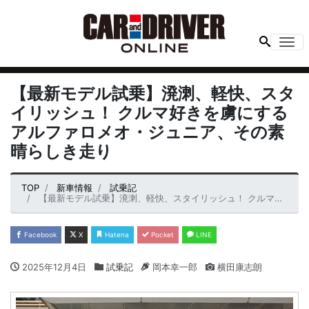
Me
【最新モデル試乗】溌溂、軽快、スタ
イリッシュ！ クルマ好きを虜にする
アルファロメオ・ジュニア、その素
晴らしき走り
TOP
新車情報
試乗記
【最新モデル試乗】溌溂、軽快、スタイリッシュ！ クルマ好きを虜にするアルファロメオ・ジュニア、その素晴らしき走り
Facebook
X
Hatena
Pocket
LINE
2025年12月4日
試乗記
岡本幸一郎
横田康志朗