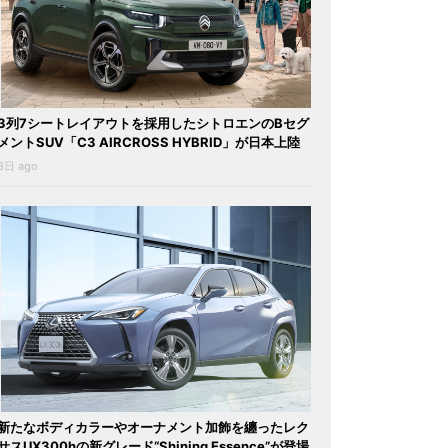
3列7シートレイアウトを採用したシトロエンのBセグ
メントSUV「C3 AIRCROSS HYBRID」が日本上陸
3日 ago
新たなボディカラーやオーナメント加飾を纏ったレク
サスUX300hの新グレード“Shining Essence”が登場