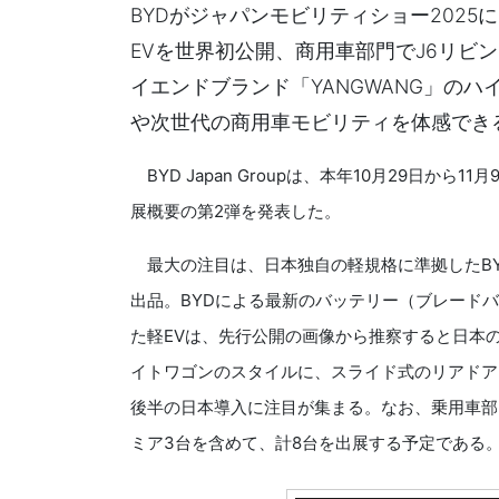
BYDがジャパンモビリティショー202
EVを世界初公開、商用車部門でJ6リビ
イエンドブランド「YANGWANG」のハ
や次世代の商用車モビリティを体感でき
BYD Japan Groupは、本年10月29日か
展概要の第2弾を発表した。
最大の注目は、日本独自の軽規格に準拠したBY
出品。BYDによる最新のバッテリー（ブレード
た軽EVは、先行公開の画像から推察すると日本
イトワゴンのスタイルに、スライド式のリアドア
後半の日本導入に注目が集まる。なお、乗用車部
ミア3台を含めて、計8台を出展する予定である