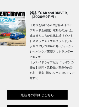
雑誌『CAR and DRIVER』
（2026年9月号）
【時代を駆けるxEVは界隈はハイ
ブリッド全盛期】電動化の流れは
止まるどころか進化し続けている
日産キックス＋エルグランド／レ
クサスES／SUBARUレヴォーグ・
レイバック／三菱アウトランダー
PHEV 他
【グルメドライブ紀行 ニッポンの
優食】静岡・浜松編／翡翠色の暴
れ川、天竜川沿いをホンダCR-Vで
旅する
最新号の詳細はこちら