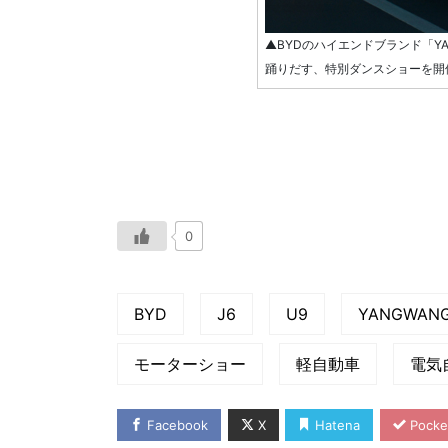
▲BYDのハイエンドブランド「YA
踊りだす、特別ダンスショーを開
0
BYD
J6
U9
YANGWAN
モーターショー
軽自動車
電気
Facebook
X
Hatena
Pocke