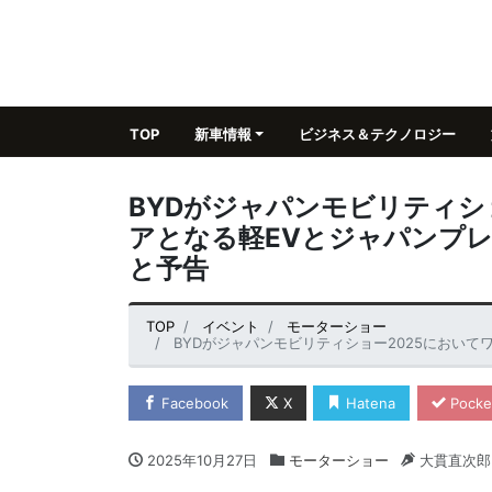
TOP
新車情報
ビジネス＆テクノロジー
BYDがジャパンモビリティシ
アとなる軽EVとジャパンプレ
と予告
TOP
イベント
モーターショー
BYDがジャパンモビリティショー2025においてワールド
Facebook
X
Hatena
Pocke
2025年10月27日
モーターショー
大貫直次郎