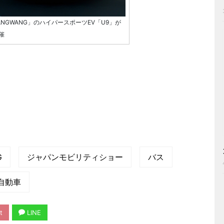
NGWANG」のハイパースポーツEV「U9」が
催
G
ジャパンモビリティショー
バス
自動車
t
LINE