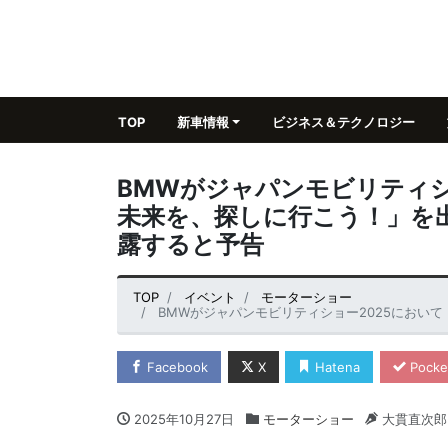
TOP
新車情報
ビジネス＆テクノロジー
BMWがジャパンモビリティシ
未来を、探しに行こう！」を
露すると予告
TOP
イベント
モーターショー
BMWがジャパンモビリティショー2025において「ワクワク
Facebook
X
Hatena
Pocke
2025年10月27日
モーターショー
大貫直次郎