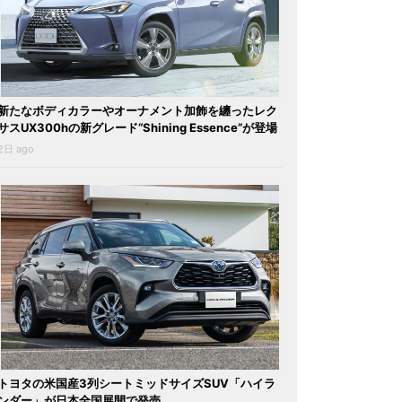
新たなボディカラーやオーナメント加飾を纏ったレク
サスUX300hの新グレード“Shining Essence”が登場
2日 ago
トヨタの米国産3列シートミッドサイズSUV「ハイラ
ンダー」が日本全国展開で発売