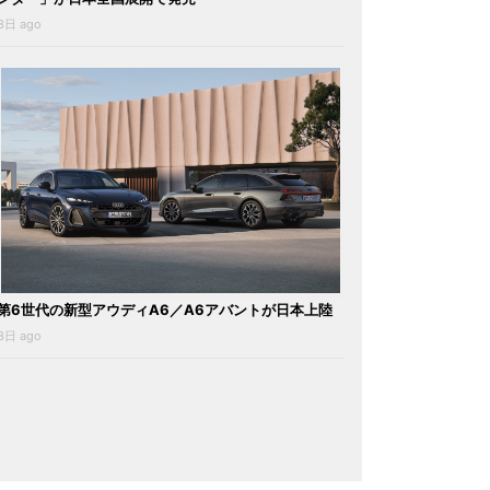
3日 ago
第6世代の新型アウディA6／A6アバントが日本上陸
3日 ago