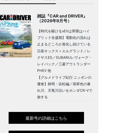
雑誌『CAR and DRIVER』
（2026年9月号）
【時代を駆けるxEVは界隈はハイ
ブリッド全盛期】電動化の流れは
止まるどころか進化し続けている
日産キックス＋エルグランド／レ
クサスES／SUBARUレヴォーグ・
レイバック／三菱アウトランダー
PHEV 他
【グルメドライブ紀行 ニッポンの
優食】静岡・浜松編／翡翠色の暴
れ川、天竜川沿いをホンダCR-Vで
旅する
最新号の詳細はこちら