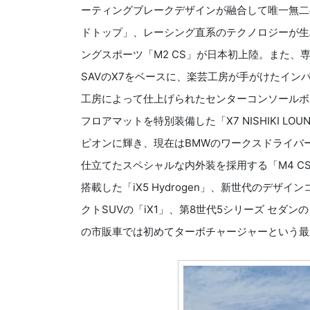
ーティングブレークデザインが融合して唯一無二
ドトップ」、レーシング直系のテクノロジーが生
ングスポーツ「M2 CS」が日本初上陸。また、
SAVのX7をベースに、楽芸工房が手がけたインパネ
工房によって仕上げられたセンターコンソールボ
フロアマットを特別装備した「X7 NISHIKI 
ピオンに輝き、現在はBMWのワークスドライバ
仕立てたスペシャルな内外装を採用する「M4 C
搭載した「iX5 Hydrogen」、新世代のデ
クトSUVの「iX1」、第8世代5シリーズ セ
の市販車では初めてターボチャージャーという最新技