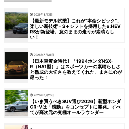
2026年8月3日
【最新モデル試乗】これが“本命シビック”、
楽しい新技術＝S＋シフトを採用したe:HEV
RSが新登場。意のままの走りが素晴らし
い！
2026年7月31日
【日本車黄金時代】「1994ホンダNSX-
R（NA1型）」はスポーツカーの素晴らしさ
と熟成の大切さを教えてくれた。まさに心が
昂った！
2026年7月26日
【いま買うべきSUV選び2026】新型ホンダ
CR-Vは「感動」をコンセプトに開発。すべ
てが高次元の究極オールラウンダー