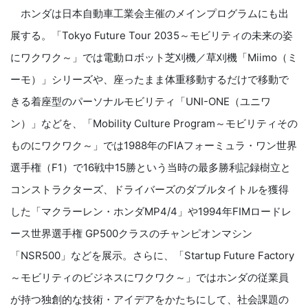
ホンダは日本自動車工業会主催のメインプログラムにも出
展する。「Tokyo Future Tour 2035～モビリティの未来の姿
にワクワク～」では電動ロボット芝刈機／草刈機「Miimo（ミ
ーモ）」シリーズや、座ったまま体重移動するだけで移動で
きる着座型のパーソナルモビリティ「UNI-ONE（ユニワ
ン）」などを、「Mobility Culture Program～モビリティその
ものにワクワク～」では1988年のFIAフォーミュラ・ワン世界
選手権（F1）で16戦中15勝という当時の最多勝利記録樹立と
コンストラクターズ、ドライバーズのダブルタイトルを獲得
した「マクラーレン・ホンダMP4/4」や1994年FIMロードレ
ース世界選手権 GP500クラスのチャンピオンマシン
「NSR500」などを展示。さらに、「Startup Future Factory
～モビリティのビジネスにワクワク～」ではホンダの従業員
が持つ独創的な技術・アイデアをかたちにして、社会課題の