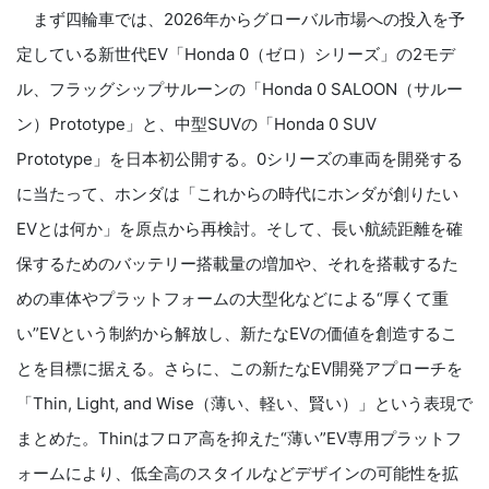
まず四輪車では、2026年からグローバル市場への投入を予
定している新世代EV「Honda 0（ゼロ）シリーズ」の2モデ
ル、フラッグシップサルーンの「Honda 0 SALOON（サルー
ン）Prototype」と、中型SUVの「Honda 0 SUV
Prototype」を日本初公開する。0シリーズの車両を開発する
に当たって、ホンダは「これからの時代にホンダが創りたい
EVとは何か」を原点から再検討。そして、長い航続距離を確
保するためのバッテリー搭載量の増加や、それを搭載するた
めの車体やプラットフォームの大型化などによる“厚くて重
い”EVという制約から解放し、新たなEVの価値を創造するこ
とを目標に据える。さらに、この新たなEV開発アプローチを
「Thin, Light, and Wise（薄い、軽い、賢い）」という表現で
まとめた。Thinはフロア高を抑えた“薄い”EV専用プラットフ
ォームにより、低全高のスタイルなどデザインの可能性を拡