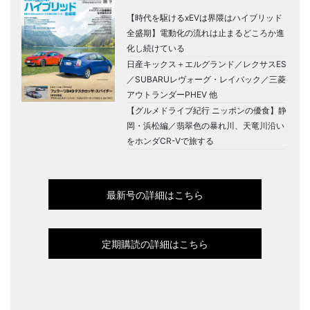
【時代を駆けるxEVは界隈はハイブリッド
全盛期】電動化の流れは止まるどころか進
化し続けている
日産キックス＋エルグランド／レクサスES
／SUBARUレヴォーグ・レイバック／三菱
アウトランダーPHEV 他
【グルメドライブ紀行 ニッポンの優食】静
岡・浜松編／翡翠色の暴れ川、天竜川沿い
をホンダCR-Vで旅する
最新号の詳細はこちら
定期購読の詳細はこちら