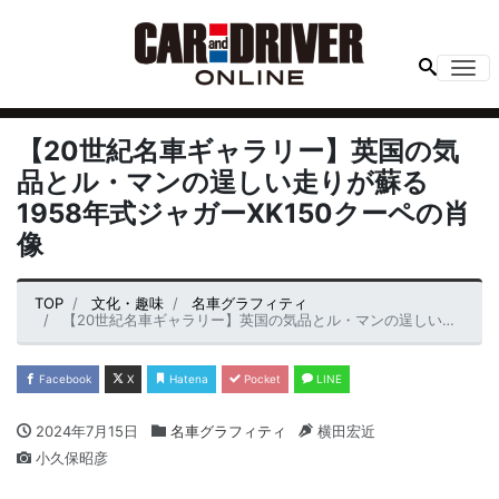
Me
【20世紀名車ギャラリー】英国の気
品とル・マンの逞しい走りが蘇る
1958年式ジャガーXK150クーペの肖
像
TOP
文化・趣味
名車グラフィティ
【20世紀名車ギャラリー】英国の気品とル・マンの逞しい走りが蘇る1958年式ジャガーXK150クーペの肖像
Facebook
X
Hatena
Pocket
LINE
2024年7月15日
名車グラフィティ
横田宏近
小久保昭彦