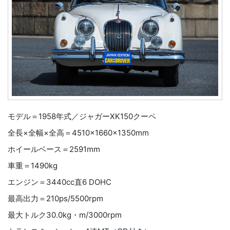
モデル＝1958年式／ジャガーXK150クーペ
全長×全幅×全高＝4510×1660×1350mm
ホイールベース＝2591mm
車重＝1490kg
エンジン＝3440cc直6 DOHC
最高出力＝210ps/5500rpm
最大トルク30.0kg・m/3000rpm