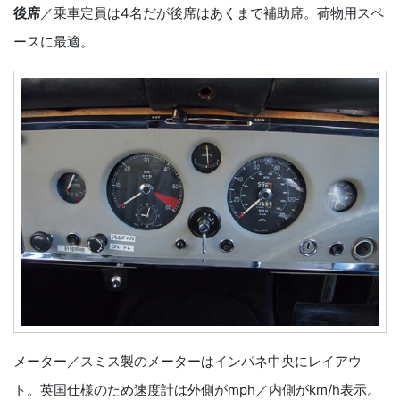
後席
／乗車定員は4名だが後席はあくまで補助席。荷物用スペ
ースに最適。
メーター／スミス製のメーターはインパネ中央にレイアウ
ト。英国仕様のため速度計は外側がmph／内側がkm/h表示。