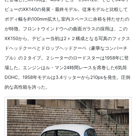
ビューのXK140の発展・最終モデル。従来モデルと比較して
ボディ幅を約100mm拡大し室内スペースに余裕を持たせたの
が特徴。フロントウインドウへの曲面ガラスの採用は、この
XK150から。デビュー当初は2＋２構成となる写真のフィクス
ドヘッドクーペとドロップヘッドクーペ（豪華なコンバーチ
ブル）の２タイプ。２シーターのロードスターは1958年に登
場した。エンジンはル・マン24時間レースを席巻した6気筒
DOHC。1958年モデルは3.4リッターから210psを発生。圧倒
的な高性能を誇った。