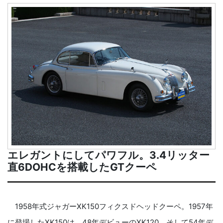
エレガントにしてパワフル。3.4リッター
直6DOHCを搭載したGTクーペ
1958年式ジャガーXK150フィクスドヘッドクーペ。1957年
に登場したXK150は、48年デビューのXK120、そして54年デ