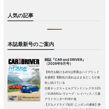
人気の記事
本誌最新号のご案内
雑誌『CAR and DRIVER』
（2026年9月号）
【時代を駆けるxEVは界隈はハイブリッド
全盛期】電動化の流れは止まるどころか進
化し続けている
日産キックス＋エルグランド／レクサスES
／SUBARUレヴォーグ・レイバック／三菱
アウトランダーPHEV 他
【グルメドライブ紀行 ニッポンの優食】静