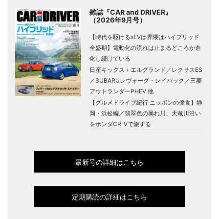
雑誌『CAR and DRIVER』
（2026年9月号）
【時代を駆けるxEVは界隈はハイブリッド
全盛期】電動化の流れは止まるどころか進
化し続けている
日産キックス＋エルグランド／レクサスES
／SUBARUレヴォーグ・レイバック／三菱
アウトランダーPHEV 他
【グルメドライブ紀行 ニッポンの優食】静
岡・浜松編／翡翠色の暴れ川、天竜川沿い
をホンダCR-Vで旅する
最新号の詳細はこちら
定期購読の詳細はこちら