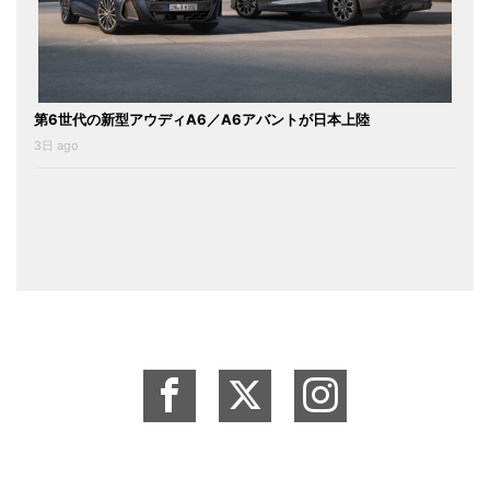
第6世代の新型アウディA6／A6アバントが日本上陸
3日 ago