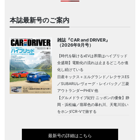
本誌最新号のご案内
雑誌『CAR and DRIVER』
（2026年9月号）
【時代を駆けるxEVは界隈はハイブリッド
全盛期】電動化の流れは止まるどころか進
化し続けている
日産キックス＋エルグランド／レクサスES
／SUBARUレヴォーグ・レイバック／三菱
アウトランダーPHEV 他
【グルメドライブ紀行 ニッポンの優食】静
岡・浜松編／翡翠色の暴れ川、天竜川沿い
をホンダCR-Vで旅する
最新号の詳細はこちら