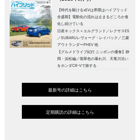
【時代を駆けるxEVは界隈はハイブリッド
全盛期】電動化の流れは止まるどころか進
化し続けている
日産キックス＋エルグランド／レクサスES
／SUBARUレヴォーグ・レイバック／三菱
アウトランダーPHEV 他
【グルメドライブ紀行 ニッポンの優食】静
岡・浜松編／翡翠色の暴れ川、天竜川沿い
をホンダCR-Vで旅する
最新号の詳細はこちら
定期購読の詳細はこちら