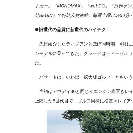
トカー』『MONOMAX』『webCG』『日刊ゲン
計BEGIN』で時計人物連載。毎週土曜17時50分
●旧世代の品質に新世代のハイテク！
先日紹介したティグアンとほぼ同時期、4月に
ジモデルに乗ってきた。グレードはディーゼルワゴ
だ。
パサートは、いわば「拡大版ゴルフ」ともいうべ
当初はアウディ80と同じくエンジン縦置きレイア
上陸した8世代目で、ゴルフ同様に横置きレイア