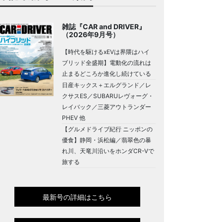
雑誌『CAR and DRIVER』
（2026年9月号）
【時代を駆けるxEVは界隈はハイ
ブリッド全盛期】電動化の流れは
止まるどころか進化し続けている
日産キックス＋エルグランド／レ
クサスES／SUBARUレヴォーグ・
レイバック／三菱アウトランダー
PHEV 他
【グルメドライブ紀行 ニッポンの
優食】静岡・浜松編／翡翠色の暴
れ川、天竜川沿いをホンダCR-Vで
旅する
最新号の詳細はこちら