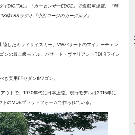
ダイDIGITAL』「カーセンサーEDGE』で自動車連載、『時
～18時TBSラジオ『小沢コージのカーグルメ』
上陸したミッドサイズカー、VWパサートのマイナーチェン
ンの最上級モデル、パサート・ヴァリアントTDI Rライン
き実用FFセダン&ワゴン。
ウトで、1970年代に日本上陸。現行モデルは2015年に
ウトのMQBプラットフォームで作られている。