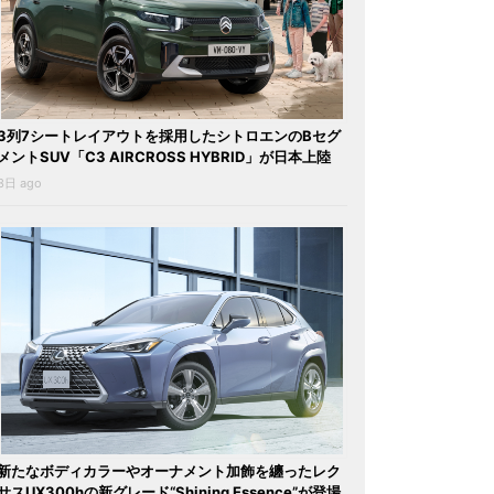
3列7シートレイアウトを採用したシトロエンのBセグ
メントSUV「C3 AIRCROSS HYBRID」が日本上陸
3日 ago
新たなボディカラーやオーナメント加飾を纏ったレク
サスUX300hの新グレード“Shining Essence”が登場