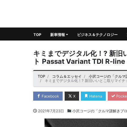
TOP
新車情報
ビジネス＆テクノロジー
キミまでデジタル化！? 新旧
ト Passat Variant TDI R-line
TOP
コラム＆エッセイ
小沢コージの「クルマ
キミまでデジタル化！? 新旧いいとこ取りマイチェンVWパサー
Facebook
X
Hatena
Pocke
2021年7月23日
小沢コージの「クルマ謎解きプ