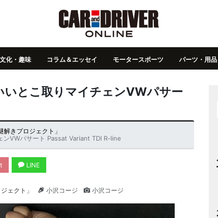
文化・趣味
コラム＆エッセイ
モータースポーツ
パーツ・用品
いいとこ取りマイチェンVWパサー
謎解きプロジェクト」
ト Passat Variant TDI R-line
t
LINE
ロジェクト」
小沢コージ
小沢コージ