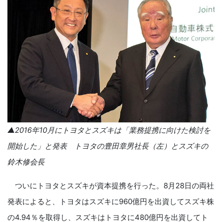
▲2016年10月にトヨタとスズキは「業務提携に向けた検討を
開始した」と発表 トヨタの豊田章男社長（左）とスズキの
鈴木修会長
ついにトヨタとスズキが資本提携を行った。8月28日の両社
発表によると、トヨタはスズキに960億円を出資してスズキ株
の4.94％を取得し、スズキはトヨタに480億円を出資してト