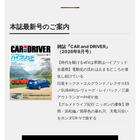
本誌最新号のご案内
雑誌『CAR and DRIVER』
（2026年9月号）
【時代を駆けるxEVは界隈はハイブリッド
全盛期】電動化の流れは止まるどころか進
化し続けている
日産キックス＋エルグランド／レクサスES
／SUBARUレヴォーグ・レイバック／三菱
アウトランダーPHEV 他
【グルメドライブ紀行 ニッポンの優食】静
岡・浜松編／翡翠色の暴れ川、天竜川沿い
をホンダCR-Vで旅する