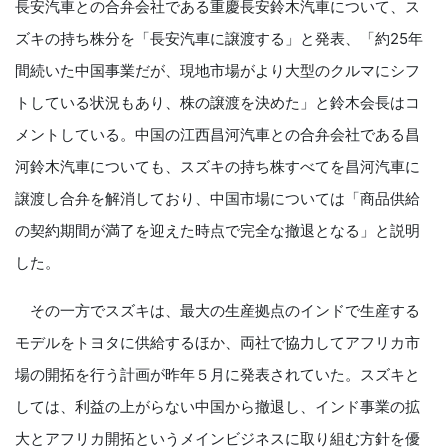
長安汽車との合弁会社である重慶長安鈴木汽車について、ス
ズキの持ち株分を「長安汽車に譲渡する」と発表、「約25年
間続いた中国事業だが、現地市場がより大型のクルマにシフ
トしている状況もあり、株の譲渡を決めた」と鈴木会長はコ
メントしている。中国の江西昌河汽車との合弁会社である昌
河鈴木汽車についても、スズキの持ち株すべてを昌河汽車に
譲渡し合弁を解消しており、中国市場については「商品供給
の契約期間が満了を迎えた時点で完全な撤退となる」と説明
した。
その一方でスズキは、最大の生産拠点のインドで生産する
モデルをトヨタに供給するほか、両社で協力してアフリカ市
場の開拓を行う計画が昨年５月に発表されていた。スズキと
しては、利益の上がらない中国から撤退し、インド事業の拡
大とアフリカ開拓というメインビジネスに取り組む方針を優