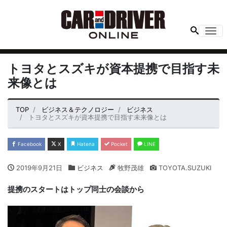
Me
トヨタとスズキが資本提携で目指す未
来像とは
TOP
ビジネス＆テクノロジー
ビジネス
トヨタとスズキが資本提携で目指す未来像とは
Facebook
X
Hatena
Pocket
LINE
2019年9月21日
ビジネス
牧野茂雄
TOYOTA.SUZUKI
提携のスタートはトップ同士の会談から