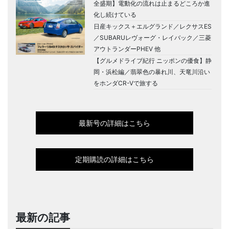
全盛期】電動化の流れは止まるどころか進
化し続けている
日産キックス＋エルグランド／レクサスES
／SUBARUレヴォーグ・レイバック／三菱
アウトランダーPHEV 他
【グルメドライブ紀行 ニッポンの優食】静
岡・浜松編／翡翠色の暴れ川、天竜川沿い
をホンダCR-Vで旅する
最新号の詳細はこちら
定期購読の詳細はこちら
最新の記事