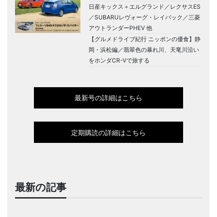
日産キックス＋エルグランド／レクサスES
／SUBARUレヴォーグ・レイバック／三菱
アウトランダーPHEV 他
【グルメドライブ紀行 ニッポンの優食】静
岡・浜松編／翡翠色の暴れ川、天竜川沿い
をホンダCR-Vで旅する
最新号の詳細はこちら
定期購読の詳細はこちら
最新の記事