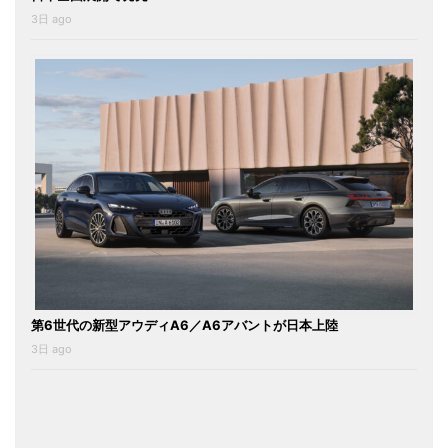
3日 ago
第6世代の新型アウディA6／A6アバントが日本上陸
3日 ago