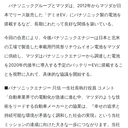
パナソニックグループとマツダは、2012年からマツダが日
本でリース販売した「デミオEV」にパナソニック製の電池を
搭載するなど、長期にわたって良好な関係を築いている。
今回の合意により、今後パナソニックエナジーは日本と北米
の工場で製造した車載用円筒形リチウムイオン電池をマツダ
に供給し、マツダはパナソニックエナジーから調達した電池
を2020年代後半に導入する予定のバッテリーEVに搭載するこ
とを視野に入れて、具体的な協議を開始する。
■パナソニックエナジー 只信 一生社長執行役員 コメント
「自動車業界での電動化が急速に進む中、マツダのような技
術をリードする自動車メーカーとの協業は、『幸せの追求と
持続可能な環境が矛盾なく調和した社会の実現』という当社
ミッションの達成に向けた大きな一歩につながります。当社