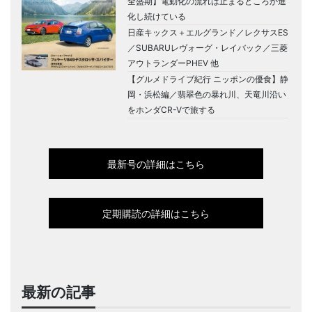
全盛期】電動化の流れは止まるどころか進
化し続けている
日産キックス＋エルグランド／レクサスES
／SUBARUレヴォーグ・レイバック／三菱
アウトランダーPHEV 他
【グルメドライブ紀行 ニッポンの優食】静
岡・浜松編／翡翠色の暴れ川、天竜川沿い
をホンダCR-Vで旅する
最新号の詳細はこちら
定期購読の詳細はこちら
最新の記事