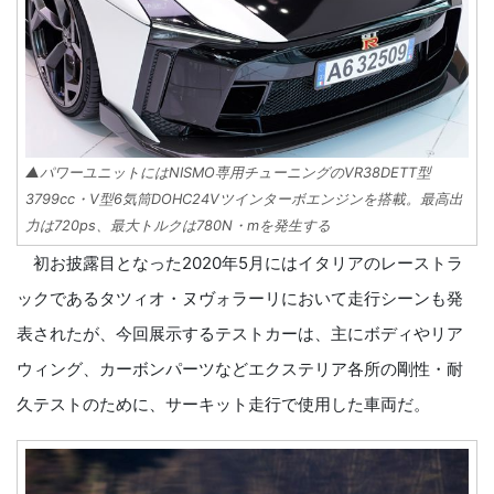
▲パワーユニットにはNISMO専用チューニングのVR38DETT型
3799cc・V型6気筒DOHC24Vツインターボエンジンを搭載。最高出
力は720ps、最大トルクは780N・mを発生する
初お披露目となった2020年5月にはイタリアのレーストラ
ックであるタツィオ・ヌヴォラーリにおいて走行シーンも発
表されたが、今回展示するテストカーは、主にボディやリア
ウィング、カーボンパーツなどエクステリア各所の剛性・耐
久テストのために、サーキット走行で使用した車両だ。