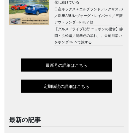
化し続けている
日産キックス＋エルグランド／レクサスES
／SUBARUレヴォーグ・レイバック／三菱
アウトランダーPHEV 他
【グルメドライブ紀行 ニッポンの優食】静
岡・浜松編／翡翠色の暴れ川、天竜川沿い
をホンダCR-Vで旅する
最新号の詳細はこちら
定期購読の詳細はこちら
最新の記事