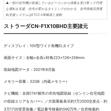
▲一部の信号機が装備しているビーコンから情報を受け取って円滑
な運転を支援 信号が変わるタイミングがわかる 信号情報活用運
転支援システムはETC2.0車載器と連動
ストラーダCN-F1X10BHD主要諸元
ディスプレイ：10V型ワイド有機ELタイプ
画面サイズ：全幅×全高×対角223×126×256mm
収録地図データ：2021年8月版
メモリー容量：32GB（内蔵メモリー）
ナビ機能：全国1741都市の市街地図収録（ゼンリン住宅地図
の収録エリアをカバー）／方面看板表示約1万2500交差点・約
3万1700背景画像／電話番号検索約590万件／住所検索約