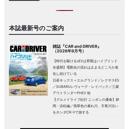
本誌最新号のご案内
雑誌『CAR and DRIVER』
（2026年9月号）
【時代を駆けるxEVは界隈はハイブリッド
全盛期】電動化の流れは止まるどころか進
化し続けている
日産キックス＋エルグランド／レクサスES
／SUBARUレヴォーグ・レイバック／三菱
アウトランダーPHEV 他
【グルメドライブ紀行 ニッポンの優食】静
岡・浜松編／翡翠色の暴れ川、天竜川沿い
をホンダCR-Vで旅する