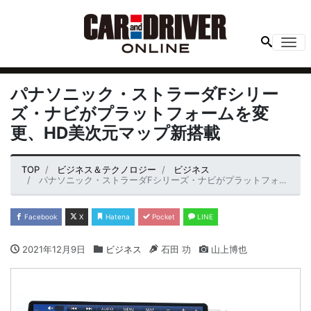
Me
パナソニック・ストラーダFシリー
ズ・ナビがプラットフォームを変
更、HD美次元マップ新搭載
TOP
ビジネス＆テクノロジー
ビジネス
パナソニック・ストラーダFシリーズ・ナビがプラットフォームを変更、HD美次元マップ新搭載
Facebook
X
Hatena
Pocket
LINE
2021年12月9日
ビジネス
石田 功
山上博也