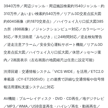
3940万件／周辺ジャンル・周辺施設検索約1540ジャンル・約
310万件／あいまい検索約540万件／リアル3D交差点拡大図
約6040画像（約1870交差点）／ハイウェイ入り口拡大図385
カ所（898画像）／ジャンクションビュー対応／カラーレーン
対応／準天頂衛星「みちびき」に24時間対応／逆走検知警告
／逆走注意アラーム／安全安心運転サポート機能／リアル3D
交差点拡大図／ハイウェイ入り口拡大図／休憩メッセ〜ジ案
内／2画面表示（左右画面の地図縮尺は任意に設定可能）
渋滞回避：交通情報システム「VICS WIDE」を活用／ETC2.0
車載器（CY-ET2505VD）との連携で詳細な交通情報や信号情
報活用運転支援システムに対応
AV機能：ブルーレイディスク・DVD・CD再生／地デジテレビ
／MP3／WMA／USB音楽再生・ハイレゾ再生・動画再生／