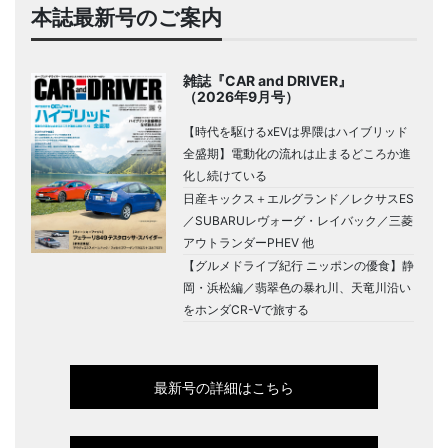
本誌最新号のご案内
雑誌『CAR and DRIVER』
（2026年9月号）
【時代を駆けるxEVは界隈はハイブリッド
全盛期】電動化の流れは止まるどころか進
化し続けている
日産キックス＋エルグランド／レクサスES
／SUBARUレヴォーグ・レイバック／三菱
アウトランダーPHEV 他
【グルメドライブ紀行 ニッポンの優食】静
岡・浜松編／翡翠色の暴れ川、天竜川沿い
をホンダCR-Vで旅する
最新号の詳細はこちら