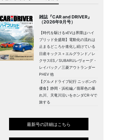
雑誌『CAR and DRIVER』
（2026年9月号）
【時代を駆けるxEVは界隈はハイ
ブリッド全盛期】電動化の流れは
止まるどころか進化し続けている
日産キックス＋エルグランド／レ
クサスES／SUBARUレヴォーグ・
レイバック／三菱アウトランダー
PHEV 他
【グルメドライブ紀行 ニッポンの
優食】静岡・浜松編／翡翠色の暴
れ川、天竜川沿いをホンダCR-Vで
旅する
最新号の詳細はこちら