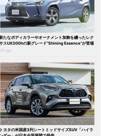
新たなボディカラーやオーナメント加飾を纏ったレク
サスUX300hの新グレード“Shining Essence”が登場
2日 ago
トヨタの米国産3列シートミッドサイズSUV「ハイラ
ンダー」が日本全国展開で発売