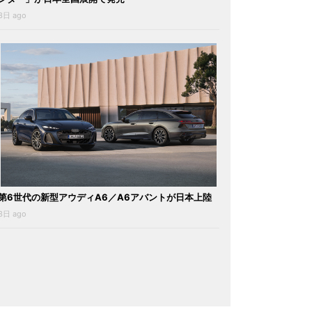
3日 ago
第6世代の新型アウディA6／A6アバントが日本上陸
3日 ago