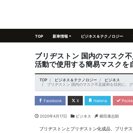
TOP
新車情報
ビジネス＆テクノロジー
ブリヂストン 国内のマスク
活動で使用する簡易マスクを
TOP
ビジネス＆テクノロジー
ビジネス
ブリヂストン 国内のマスク不足緩和を目的に、
Facebook
X
Hatena
Pocke
2020年4月17日
ビジネス
横田康志朗
ブリヂストンとブリヂストン化成品、ブリヂス