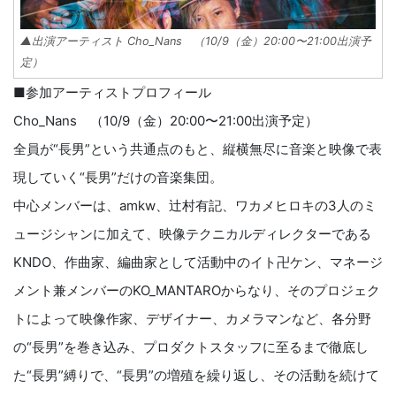
▲出演アーティスト Cho_Nans （10/9（金）20:00〜21:00出演予
定）
■参加アーティストプロフィール
Cho_Nans （10/9（金）20:00〜21:00出演予定）
全員が“長男”という共通点のもと、縦横無尽に音楽と映像で表
現していく“長男”だけの音楽集団。
中心メンバーは、amkw、辻村有記、ワカメヒロキの3人のミ
ュージシャンに加えて、映像テクニカルディレクターである
KNDO、作曲家、編曲家として活動中のイト卍ケン、マネージ
メント兼メンバーのKO_MANTAROからなり、そのプロジェク
トによって映像作家、デザイナー、カメラマンなど、各分野
の“長男”を巻き込み、プロダクトスタッフに至るまで徹底し
た“長男”縛りで、“長男”の増殖を繰り返し、その活動を続けて