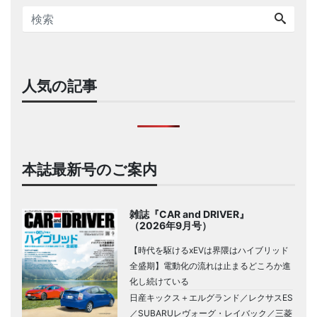
人気の記事
本誌最新号のご案内
雑誌『CAR and DRIVER』
（2026年9月号）
【時代を駆けるxEVは界隈はハイブリッド
全盛期】電動化の流れは止まるどころか進
化し続けている
日産キックス＋エルグランド／レクサスES
／SUBARUレヴォーグ・レイバック／三菱