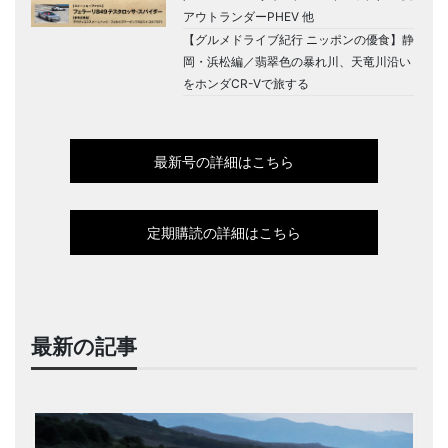
アウトランダーPHEV 他
【グルメドライブ紀行 ニッポンの優食】静
岡・浜松編／翡翠色の暴れ川、天竜川沿い
をホンダCR-Vで旅する
最新号の詳細はこちら
定期購読の詳細はこちら
最新の記事