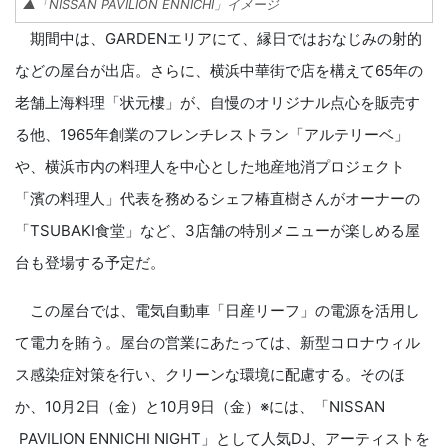
▲「NISSAN PAVILION ENNICHI」イメージ
期間中は、GARDENエリアにて、縁日ではおなじみの射的
などの屋台が出店。さらに、横浜中華街で店を構えて65年の
老舗上海料理「状元樓」が、自慢のオリジナル点心を販売す
る他、1965年創業のフレンチレストラン「アルテリーベ」
や、横浜市内の料理人を中心とした地産地消プロジェクト
「濱の料理人」代表を務めるシェフ椿直樹さんがオーナーの
「TSUBAKI食堂」など、3店舗の特別メニューが楽しめる屋
台も登場する予定だ。
この屋台では、電気自動車「日産リーフ」の電源を活用し
て電力を賄う。屋台の営業にあたっては、新型コロナウィル
ス感染症対策を行い、クリーンな環境に配慮する。そのほ
か、10月2日（金）と10月9日（金）※には、「NISSAN
PAVILION ENNICHI NIGHT」として人気DJ、アーティストを