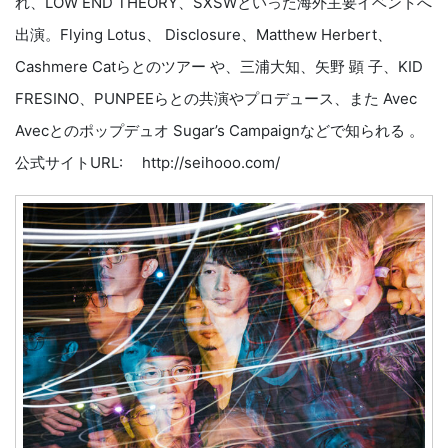
れ、LOW END THEORY、SXSWといった海外主要イベントへ
出演。Flying Lotus、 Disclosure、Matthew Herbert、
Cashmere Catらとのツアー や、三浦大知、矢野 顕 子、KID
FRESINO、PUNPEEらとの共演やプロデュース、また Avec
Avecとのポップデュオ Sugar’s Campaignなどで知られる 。
公式サイトURL: http://seihooo.com/