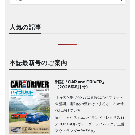
人気の記事
本誌最新号のご案内
雑誌『CAR and DRIVER』
（2026年9月号）
【時代を駆けるxEVは界隈はハイブリッド
全盛期】電動化の流れは止まるどころか進
化し続けている
日産キックス＋エルグランド／レクサスES
／SUBARUレヴォーグ・レイバック／三菱
アウトランダーPHEV 他