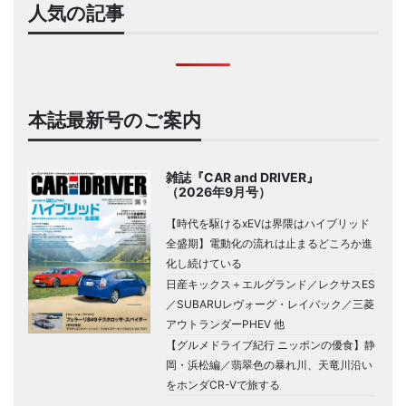
人気の記事
本誌最新号のご案内
雑誌『CAR and DRIVER』
（2026年9月号）
【時代を駆けるxEVは界隈はハイブリッド
全盛期】電動化の流れは止まるどころか進
化し続けている
日産キックス＋エルグランド／レクサスES
／SUBARUレヴォーグ・レイバック／三菱
アウトランダーPHEV 他
【グルメドライブ紀行 ニッポンの優食】静
岡・浜松編／翡翠色の暴れ川、天竜川沿い
をホンダCR-Vで旅する