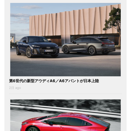
第6世代の新型アウディA6／A6アバントが日本上陸
2日 ago