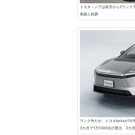
トヨタ・ノアは前月から2ランク
実績と好調
ランク外だが、トヨタbz4xが1
3カ月で1万1000台の受注、3カ