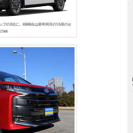
プの3位に。6968台は前年同月の1.5倍のセ
TAR