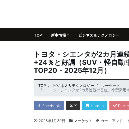
TOP
新車情報
ビジネス＆テクノロジー
トヨタ・シエンタが2カ月連
+24％と好調（SUV・軽自
TOP20・2025年12月）
TOP
ビジネス＆テクノロジー
マーケット
トヨタ・シエンタが2カ月連続の首位。小型乗用車は前年同月比+2
Facebook
X
Hatena
Pocke
2026年1月30日
マーケット
カー・アンド・