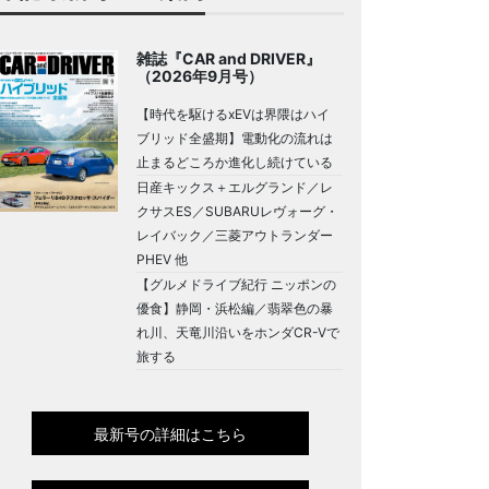
雑誌『CAR and DRIVER』
（2026年9月号）
【時代を駆けるxEVは界隈はハイ
ブリッド全盛期】電動化の流れは
止まるどころか進化し続けている
日産キックス＋エルグランド／レ
クサスES／SUBARUレヴォーグ・
レイバック／三菱アウトランダー
PHEV 他
【グルメドライブ紀行 ニッポンの
優食】静岡・浜松編／翡翠色の暴
れ川、天竜川沿いをホンダCR-Vで
旅する
最新号の詳細はこちら