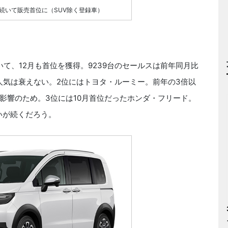
続いて販売首位に（SUV除く登録車）
て、12月も首位を獲得。9239台のセールスは前年同月比
人気は衰えない。2位にはトヨタ・ルーミー。前年の3倍以
影響のため。3位には10月首位だったホンダ・フリード。
いが続くだろう。