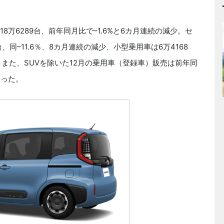
万6289台、前年同月比で–1.6%と6カ月連続の減少。セ
、同–11.6％、8カ月連続の減少、小型乗用車は6万4168
）また、SUVを除いた12月の乗用車（登録車）販売は前年同
回った。