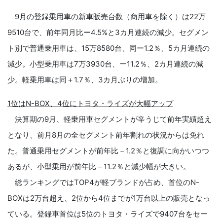
9月の登録乗用車の新車販売台数（商用車を除く）は22万
9510台で、前年同月比ー4.5%と3カ月連続の減少。セグメン
ト別で普通乗用車は、15万8580台、同ー1.2％、5カ月連続の
減少。小型乗用車は7万3930台、ー11.2％、2カ月連続の減
少。軽乗用車は同＋1.7％、3カ月ぶりの増加。
1位はN-BOX、4位にトヨタ・ライズが大幅アップ
決算期の9月、軽乗用車セグメントが辛うじて前年実績超え
となり、前月8月の全セグメント前年割れの状況からは免れ
た。普通乗用セグメントが前年比－1.2％と復調に向かいつつ
あるが、小型乗用が前年比－11.2％と減少幅が大きい。
総ランキングではTOP4が軽ブランドが占め、首位のN-
BOXは2万台超え、2位から4位までが1万台以上の販売となっ
ている。登録車首位は5位のトヨタ・ライズで9407台をセー