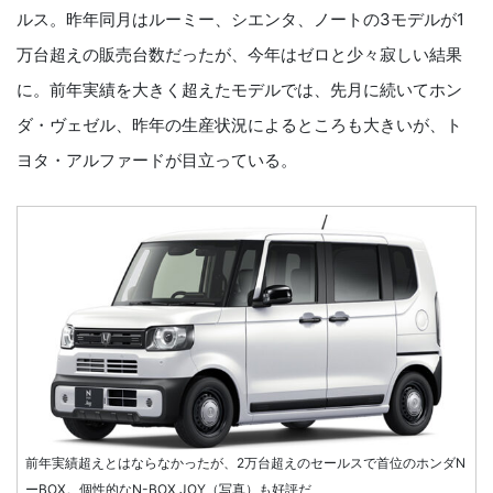
ルス。昨年同月はルーミー、シエンタ、ノートの3モデルが1
万台超えの販売台数だったが、今年はゼロと少々寂しい結果
に。前年実績を大きく超えたモデルでは、先月に続いてホン
ダ・ヴェゼル、昨年の生産状況によるところも大きいが、ト
ヨタ・アルファードが目立っている。
前年実績超えとはならなかったが、2万台超えのセールスで首位のホンダN
ーBOX。個性的なN-BOX JOY（写真）も好評だ