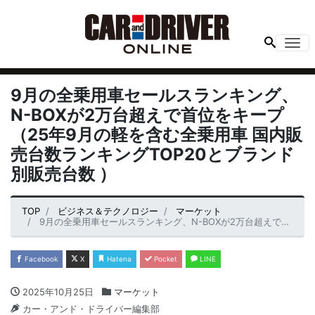
Me
9月の全乗用車セールスランキング、
N-BOXが2万台超えで首位をキープ
（25年9月の軽を含む全乗用車 国内販
売台数ランキングTOP20とブランド
別販売台数 ）
TOP
ビジネス＆テクノロジー
マーケット
9月の全乗用車セールスランキング、N-BOXが2万台超えで首位をキープ（25年9月の軽を含む全乗用車 国内販売台数ランキングTOP20とブランド別販売台数 ）
Facebook
X
Hatena
Pocket
LINE
2025年10月25日
マーケット
カー・アンド・ドライバー編集部