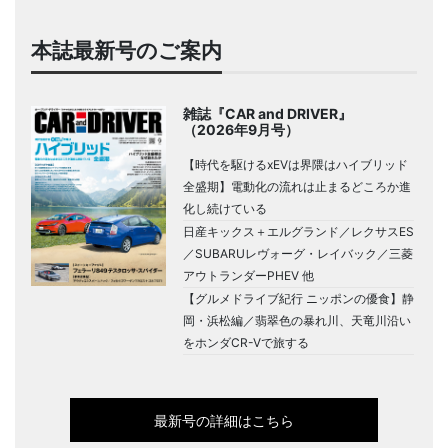
本誌最新号のご案内
雑誌『CAR and DRIVER』
（2026年9月号）
【時代を駆けるxEVは界隈はハイブリッド
全盛期】電動化の流れは止まるどころか進
化し続けている
日産キックス＋エルグランド／レクサスES
／SUBARUレヴォーグ・レイバック／三菱
アウトランダーPHEV 他
【グルメドライブ紀行 ニッポンの優食】静
岡・浜松編／翡翠色の暴れ川、天竜川沿い
をホンダCR-Vで旅する
最新号の詳細はこちら