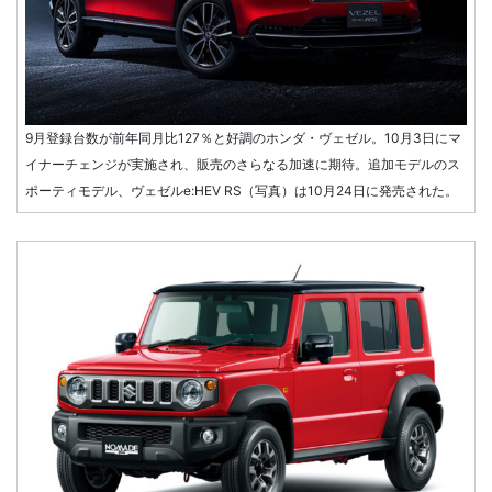
9月登録台数が前年同月比127％と好調のホンダ・ヴェゼル。10月3日にマ
イナーチェンジが実施され、販売のさらなる加速に期待。追加モデルのス
ポーティモデル、ヴェゼルe:HEV RS（写真）は10月24日に発売された。