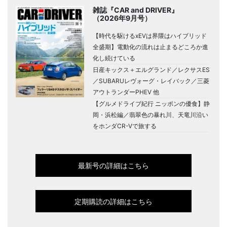
雑誌『CAR and DRIVER』
（2026年9月号）
【時代を駆けるxEVは界隈はハイブリッド
全盛期】電動化の流れは止まるどころか進
化し続けている
日産キックス＋エルグランド／レクサスES
／SUBARUレヴォーグ・レイバック／三菱
アウトランダーPHEV 他
【グルメドライブ紀行 ニッポンの優食】静
岡・浜松編／翡翠色の暴れ川、天竜川沿い
をホンダCR-Vで旅する
最新号の詳細はこちら
定期購読の詳細はこちら