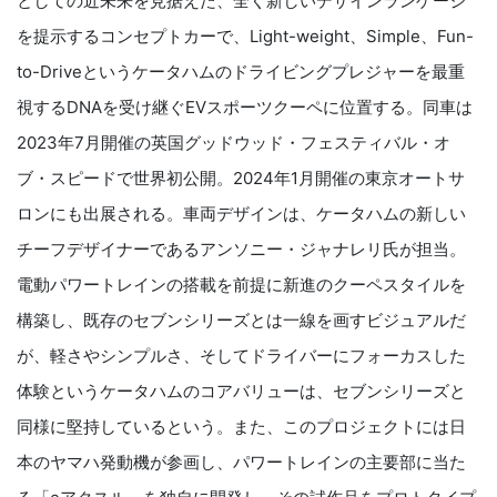
としての近未来を見据えた、全く新しいデザインランゲージ
を提示するコンセプトカーで、Light-weight、Simple、Fun-
to-Driveというケータハムのドライビングプレジャーを最重
視するDNAを受け継ぐEVスポーツクーペに位置する。同車は
2023年7月開催の英国グッドウッド・フェスティバル・オ
ブ・スピードで世界初公開。2024年1月開催の東京オートサ
ロンにも出展される。車両デザインは、ケータハムの新しい
チーフデザイナーであるアンソニー・ジャナレリ氏が担当。
電動パワートレインの搭載を前提に新進のクーペスタイルを
構築し、既存のセブンシリーズとは一線を画すビジュアルだ
が、軽さやシンプルさ、そしてドライバーにフォーカスした
体験というケータハムのコアバリューは、セブンシリーズと
同様に堅持しているという。また、このプロジェクトには日
本のヤマハ発動機が参画し、パワートレインの主要部に当た