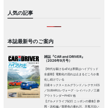
人気の記事
本誌最新号のご案内
雑誌『CAR and DRIVER』
（2026年9月号）
【時代を駆けるxEVは界隈はハイブリッド
全盛期】電動化の流れは止まるどころか進
化し続けている
日産キックス＋エルグランド／レクサスES
／SUBARUレヴォーグ・レイバック／三菱
アウトランダーPHEV 他
【グルメドライブ紀行 ニッポンの優食】静
岡・浜松編／翡翠色の暴れ川、天竜川沿い