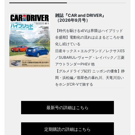
雑誌『CAR and DRIVER』
（2026年9月号）
【時代を駆けるxEVは界隈はハイブリッド
全盛期】電動化の流れは止まるどころか進
化し続けている
日産キックス＋エルグランド／レクサスES
／SUBARUレヴォーグ・レイバック／三菱
アウトランダーPHEV 他
【グルメドライブ紀行 ニッポンの優食】静
岡・浜松編／翡翠色の暴れ川、天竜川沿い
をホンダCR-Vで旅する
最新号の詳細はこちら
定期購読の詳細はこちら