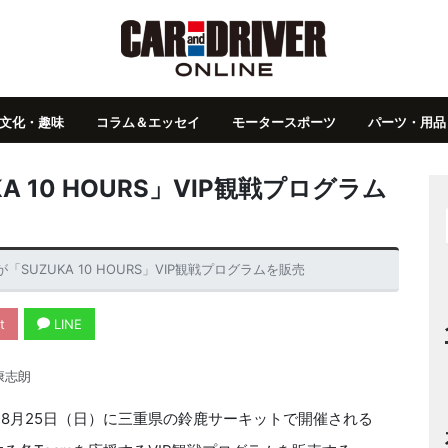
文化・趣味
コラム＆エッセイ
モータースポーツ
パーツ・用品
 10 HOURS」VIP観戦プログラム
SUZUKA 10 HOURS」VIP観戦プログラムを販売
t
LINE
康志朗
〜8月25日（日）に三重県の鈴鹿サーキットで開催される