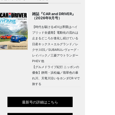
雑誌『CAR and DRIVER』
（2026年9月号）
【時代を駆けるxEVは界隈はハイ
ブリッド全盛期】電動化の流れは
止まるどころか進化し続けている
日産キックス＋エルグランド／レ
クサスES／SUBARUレヴォーグ・
レイバック／三菱アウトランダー
PHEV 他
【グルメドライブ紀行 ニッポンの
優食】静岡・浜松編／翡翠色の暴
れ川、天竜川沿いをホンダCR-Vで
旅する
最新号の詳細はこちら