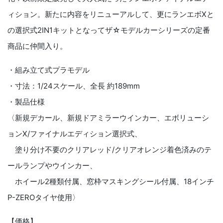
ィション。新たに内容をリニューアルして、更にランエボXと
の選択式2IN1キットとなってザ☆モデルカーシリーズの定番
商品に仲間入り。
・組み立て式プラモデル
・寸法：1/24スケール、全長 約189mm
・製品仕様
〈新規デカール、新規ドアミラーウインカー、エボリューシ
ョンX/ファイナルエディション選択式、
塗り分け不要のクリアレッド/クリアオレンジ着色済みのテ
ールランプやウインカー、
ホイール2種類付属、窓枠マスキングシール付属、18インチ
P-ZEROタイヤ使用〉
【価格】