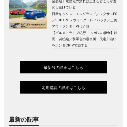
全盛期】電動化の流れは止まるどころか進
化し続けている
日産キックス＋エルグランド／レクサスES
／SUBARUレヴォーグ・レイバック／三菱
アウトランダーPHEV 他
【グルメドライブ紀行 ニッポンの優食】静
岡・浜松編／翡翠色の暴れ川、天竜川沿い
をホンダCR-Vで旅する
最新号の詳細はこちら
定期購読の詳細はこちら
最新の記事