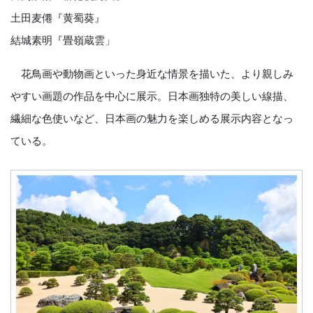
土田麦僊『黄蜀葵』
結城素明『畳嶺蔵雲」
花鳥画や動物画といった身近な情景を描いた、より親しみ
やすい画題の作品を中心に展示。日本画独特の美しい線描、
繊細な色使いなど、日本画の魅力を楽しめる展示内容となっ
ている。