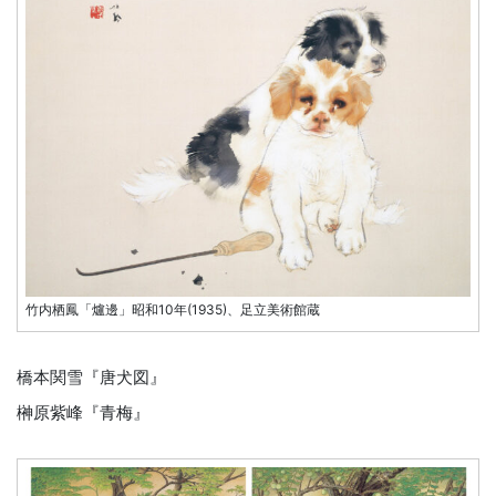
竹内栖鳳「爐邊」昭和10年(1935)、足立美術館蔵
橋本関雪『唐犬図』
榊原紫峰『青梅』