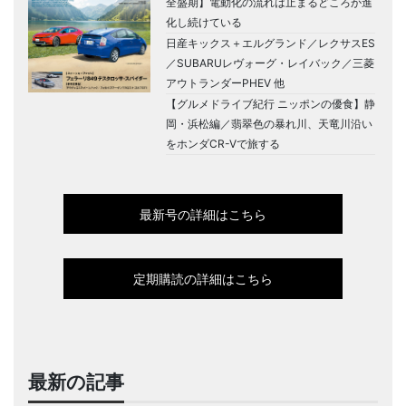
全盛期】電動化の流れは止まるどころか進
化し続けている
日産キックス＋エルグランド／レクサスES
／SUBARUレヴォーグ・レイバック／三菱
アウトランダーPHEV 他
【グルメドライブ紀行 ニッポンの優食】静
岡・浜松編／翡翠色の暴れ川、天竜川沿い
をホンダCR-Vで旅する
最新号の詳細はこちら
定期購読の詳細はこちら
最新の記事