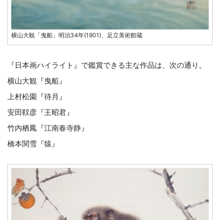
横山大観「曳船」明治34年(1901)、足立美術館蔵
『日本画ハイライト』で鑑賞できる主な作品は、次の通り。
横山大観『曳船』
上村松園『待月』
安田靫彦『王昭君』
竹内栖鳳『江南春寺静』
橋本関雪『猿』