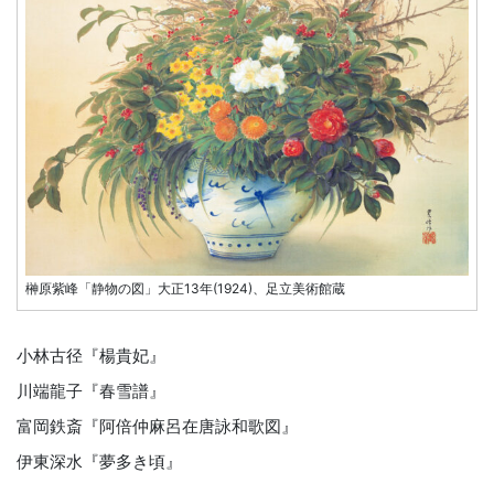
榊原紫峰「静物の図」大正13年(1924)、足立美術館蔵
小林古径『楊貴妃』
川端龍子『春雪譜』
富岡鉄斎『阿倍仲麻呂在唐詠和歌図』
伊東深水『夢多き頃』