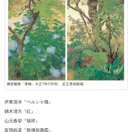
榊原紫峰「青梅」大正7年(1918) 、足立美術館蔵
伊東深水『ペルシャ猫』
鏑木清方『紅』
山元春挙『瑞祥』
富岡鉄斎『群僊祝壽図』