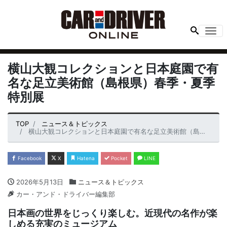
Me
横山大観コレクションと日本庭園で有
名な足立美術館（島根県）春季・夏季
特別展
TOP
ニュース＆トピックス
横山大観コレクションと日本庭園で有名な足立美術館（島根県）春季・夏季特別展
Facebook
X
Hatena
Pocket
LINE
2026年5月13日
ニュース＆トピックス
カー・アンド・ドライバー編集部
日本画の世界をじっくり楽しむ。近現代の名作が楽
しめる充実のミュージアム