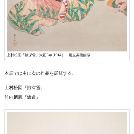
上村松園「娘深雪」大正3年(1914）、足立美術館蔵
本展では主に次の作品を展覧する。
上村松園『娘深雪』
竹内栖鳳『爐邊』