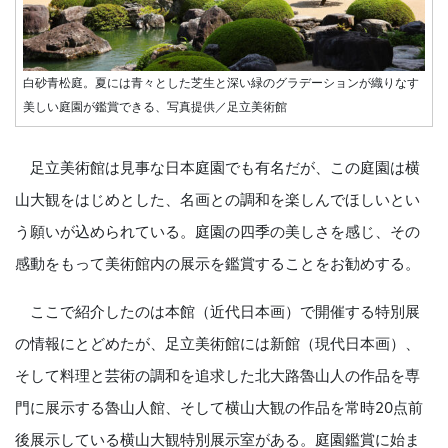
白砂青松庭。夏には青々とした芝生と深い緑のグラデーションが織りなす
美しい庭園が鑑賞できる、写真提供／足立美術館
足立美術館は見事な日本庭園でも有名だが、この庭園は横
山大観をはじめとした、名画との調和を楽しんでほしいとい
う願いが込められている。庭園の四季の美しさを感じ、その
感動をもって美術館内の展示を鑑賞することをお勧めする。
ここで紹介したのは本館（近代日本画）で開催する特別展
の情報にとどめたが、足立美術館には新館（現代日本画）、
そして料理と芸術の調和を追求した北大路魯山人の作品を専
門に展示する魯山人館、そして横山大観の作品を常時20点前
後展示している横山大観特別展示室がある。庭園鑑賞に始ま