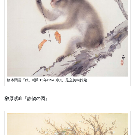
橋本関雪「猿」昭和15年(1940)頃、足立美術館蔵
榊原紫峰『静物の図』