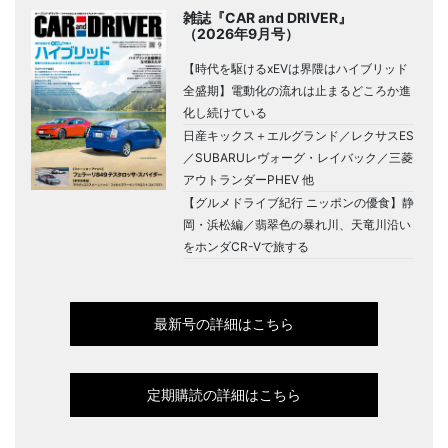
雑誌『CAR and DRIVER』
（2026年9月号）
【時代を駆けるxEVは界隈はハイブリッド
全盛期】電動化の流れは止まるどころか進
化し続けている
日産キックス＋エルグランド／レクサスES
／SUBARUレヴォーグ・レイバック／三菱
アウトランダーPHEV 他
【グルメドライブ紀行 ニッポンの優食】静
岡・浜松編／翡翠色の暴れ川、天竜川沿い
をホンダCR-Vで旅する
最新号の詳細はこちら
定期購読の詳細はこちら