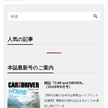
人気の記事
本誌最新号のご案内
雑誌『CAR and DRIVER』
（2026年9月号）
【時代を駆けるxEVは界隈はハイブリッド
全盛期】電動化の流れは止まるどころか進
化し続けている