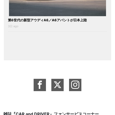
第6世代の新型アウディA6／A6アバントが日本上陸
3日 ago
雑誌『CAR and DRIVER』ファンサービスコーナー