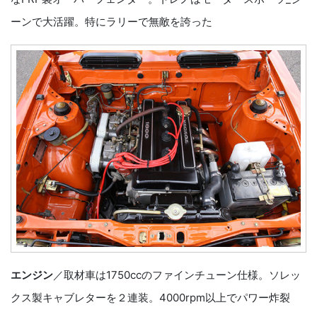
ーンで大活躍。特にラリーで無敵を誇った
エンジン
／取材車は1750ccのファインチューン仕様。ソレッ
クス製キャブレターを２連装。4000rpm以上でパワー炸裂