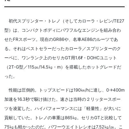
初代スプリンター・トレノ（そしてカローラ・レビン/TE27
型）は、コンパクトボディにパワフルなエンジンを組み合わ
せたFRスポーツ。現在のGR86や、名車AE86のルーツであ
る。それはベストセラーだったカローラ／スプリンターのク
ーペに、ワンランク上のセリカGT用1.6ℓ・DOHCユニット
（2T-G型／115㎰/14.5㎏・m）を搭載したホットグレードだ
った。
性能は圧倒的。トップスピードは190㎞/hに達し、0→400m
加速を16.3秒で駆け抜けた。速さは当時の２リッタースポー
ツを凌駕した。ハイパフォーマンスには「軽量性」が大いに
貢献していた。トレノの車重は865㎏。セリカGTと比較して
75㎏も軽かったのだ。パワーウエイトレシオは7.52㎏/㎰。こ