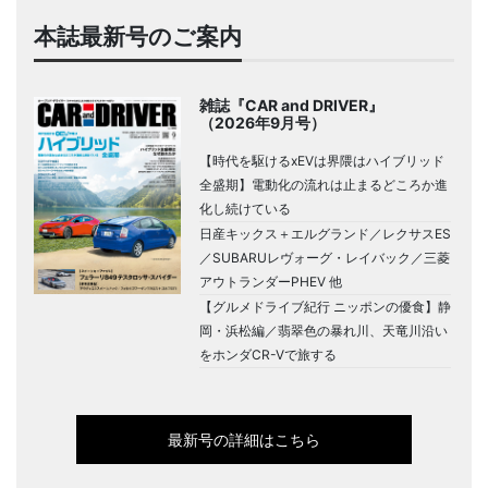
本誌最新号のご案内
雑誌『CAR and DRIVER』
（2026年9月号）
【時代を駆けるxEVは界隈はハイブリッド
全盛期】電動化の流れは止まるどころか進
化し続けている
日産キックス＋エルグランド／レクサスES
／SUBARUレヴォーグ・レイバック／三菱
アウトランダーPHEV 他
【グルメドライブ紀行 ニッポンの優食】静
岡・浜松編／翡翠色の暴れ川、天竜川沿い
をホンダCR-Vで旅する
最新号の詳細はこちら