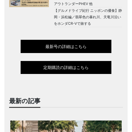
アウトランダーPHEV 他
【グルメドライブ紀行 ニッポンの優食】静
岡・浜松編／翡翠色の暴れ川、天竜川沿い
をホンダCR-Vで旅する
最新号の詳細はこちら
定期購読の詳細はこちら
最新の記事