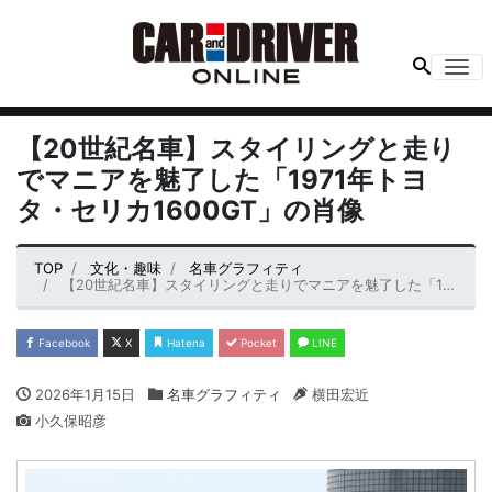
Me
【20世紀名車】スタイリングと走り
でマニアを魅了した「1971年トヨ
タ・セリカ1600GT」の肖像
TOP
文化・趣味
名車グラフィティ
【20世紀名車】スタイリングと走りでマニアを魅了した「1971年トヨタ・セリカ1600GT」の肖像
Facebook
X
Hatena
Pocket
LINE
2026年1月15日
名車グラフィティ
横田宏近
小久保昭彦