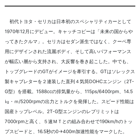
初代トヨタ・セリカは日本初のスペシャリティカーとして
1970年12月にデビュー。キャッチコピーは「未来の国からや
ってきたクルマ」。セリカはセダン派生ではなく、クーペ専
用にデザインされた流麗ボディ、そして高いパフォーマンス
が幅広い層から支持され、大反響を巻き起こした。中でも、
トップグレードのGTがイメージを牽引する。GTはソレックス
製キャブレターを２連装した直列４気筒DOHCエンジン（2T-
G型）を搭載。1588ccの排気量から、115ps/6400rpm、14.5
㎏・ｍ/5200rpmの出力とトルクを発揮した。スピード性能は
国産トップレベル。2T-G型エンジンのレブリミットは
7000rpmと高く、５速ＭＴとの組み合わせで190km/hのトッ
プスピードと、16.5秒の0→400m加速性能をマークした。