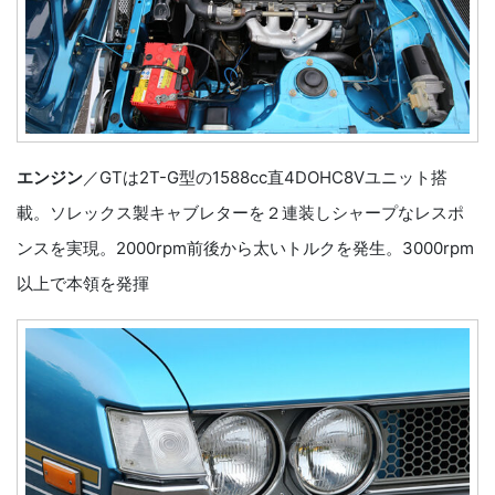
エンジン
／GTは2T-G型の1588cc直4DOHC8Vユニット搭
載。ソレックス製キャブレターを２連装しシャープなレスポ
ンスを実現。2000rpm前後から太いトルクを発生。3000rpm
以上で本領を発揮