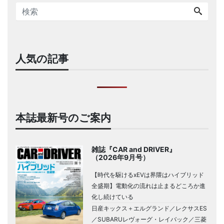
人気の記事
本誌最新号のご案内
雑誌『CAR and DRIVER』
（2026年9月号）
【時代を駆けるxEVは界隈はハイブリッド
全盛期】電動化の流れは止まるどころか進
化し続けている
日産キックス＋エルグランド／レクサスES
／SUBARUレヴォーグ・レイバック／三菱