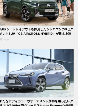
3列7シートレイアウトを採用したシトロエンのBセグ
メントSUV「C3 AIRCROSS HYBRID」が日本上陸
3日 ago
新たなボディカラーやオーナメント加飾を纏ったレク
サスUX300hの新グレード“Shining Essence”が登場