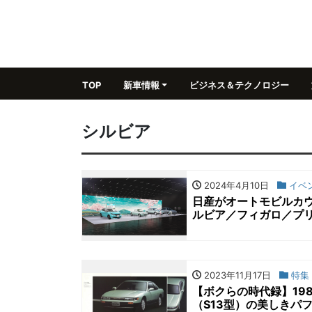
TOP
新車情報
ビジネス＆テクノロジー
シルビア
2024年4月10日
イベ
日産がオートモビルカウ
ルビア／フィガロ／プ
2023年11月17日
特集
【ボクらの時代録】19
（S13型）の美しきパ