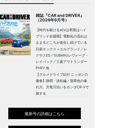
雑誌『CAR and DRIVER』
（2026年9月号）
【時代を駆けるxEVは界隈はハイ
ブリッド全盛期】電動化の流れは
止まるどころか進化し続けている
日産キックス＋エルグランド／レ
クサスES／SUBARUレヴォーグ・
レイバック／三菱アウトランダー
PHEV 他
【グルメドライブ紀行 ニッポンの
優食】静岡・浜松編／翡翠色の暴
れ川、天竜川沿いをホンダCR-Vで
旅する
最新号の詳細はこちら