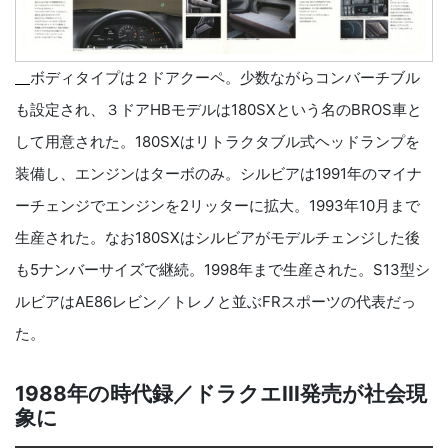
ボディタイプは２ドアクーペ。少数ながらコンバーチブル
も設定され、３ドアHBモデルは180SXという名のBROS車と
して用意された。180SXはリトラクタブル式ヘッドランプを
装備し、エンジンはターボのみ。シルビアは1991年のマイナ
ーチェンジでエンジンを2リッターに拡大。1993年10月まで
生産された。なお180SXはシルビアがモデルチェンジした後
も5ナンバーサイズで継続。1998年まで生産された。S13型シ
ルビアはAE86レビン／トレノと並ぶFRスポーツの代表だっ
た。
1988年の時代録／ドラクエIII発売が社会現
象に