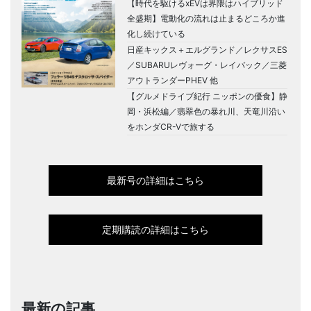
【時代を駆けるxEVは界隈はハイブリッド
全盛期】電動化の流れは止まるどころか進
化し続けている
日産キックス＋エルグランド／レクサスES
／SUBARUレヴォーグ・レイバック／三菱
アウトランダーPHEV 他
【グルメドライブ紀行 ニッポンの優食】静
岡・浜松編／翡翠色の暴れ川、天竜川沿い
をホンダCR-Vで旅する
最新号の詳細はこちら
定期購読の詳細はこちら
最新の記事