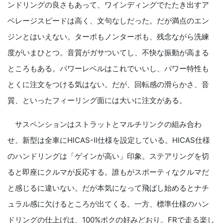
ンドリングの良さもあって、ワインディングでたたき出すア
ベレージスピードは高く、文句なしだった。だが満点のエン
ジンとはいえない。ターボもノンターボも、残念ながら洗練
度がいまひとつ。音質がガサついてし、不快な振動が高まる
ところもある。パワーレベルはこれでいいし、パワー特性も
とくに注文をつける気はない。だが、回転感の滑らかさ、音
質、といったフィーリング面には大いに注文がある。
サスペンションはストラットとマルチリンクの組み合わ
せ。新型は全車にHICAS-Ⅱ仕様を設定している。HICAS仕様
のハンドリングは「ゲインが高い」印象。ステアリングを切
ると即座にクルマが反応する。誰もがスポーティなクルマだ
と感じるに違いない。だが本気になって飛ばし始めるとナチ
ュラル感に欠けるところが出てくる。一方、標準仕様のハン
ドリングの仕上げは、100%ボクの好みどおり。FRで走る楽し