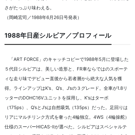
さがたっぷり味わえる。
（岡崎宏司／1988年6月26日号発表）
1988年日産シルビア／プロフィール
「ART FORCE」のキャッチコピーで1988年5月に登場した
５代目シルビアは、美しい造形と、FR車ならではのスポーテ
ィな走り味でデビュー直後から若者層から絶大な人気を獲
得。ラインアップはK’s、Q’s、J’sの３グレード。全車が1.8リ
ッターのDOHC16Vユニットを採用し、K’sはターボ
（175ps）、Q’sとJ’sは自然吸気（135ps）だった。足回りは
リアにマルチリンク方式を奢った4輪独立。4WS（4輪操舵）
仕様のスーパーHICAS-IIが選べた。シルビアはスペシャルテ