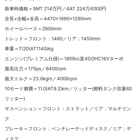
新車時価格＝5MT 214万円／4AT 224万4000円
全長×全幅×全高＝4470×1690×1290mm
ホイールベース＝2600mm
トレッド＝フロント：1460／リア：1450mm
車重＝1120(AT1140)kg
エンジン(プレミアム仕様)＝1809cc直4DOHC16Vターボ
最高出力＝175ps／6400rpm
最大トルク＝23.0kgm／4000rpm
10モード燃費＝11.0(AT9.2)km／リッター(燃料タンク容量60
リッター)
サスペンション＝フロント：ストラット／リア：マルチリン
ク
ブレーキ＝フロント：ベンチレーテッドディスク／リア：デ
ィスク