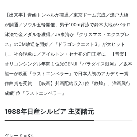
【出来事】青函トンネルが開通／東京ドーム完成／瀬戸大橋
が開通／ソウル五輪開催、男子100m背泳で鈴木大地がバサロ
泳法で金メダルを獲得／JR東海が『クリスマス・エクスプレ
ス』のCM放送を開始／『ドラゴンクエスト3』が大ヒット
し、社会現象に／アイルトン・セナ初のF1王者に 【音楽】
オリコンシングル年間１位光GENJI『パラダイス銀河』／坂本
龍一が映画『ラストエンペラー』で日本人初のアカデミー賞
作曲賞を受賞 【映画】邦画配給収入1位『敦煌』、洋画興行
成績1位『ラストエンペラー』
1988年日産シルビア 主要諸元
グレード＝K’s