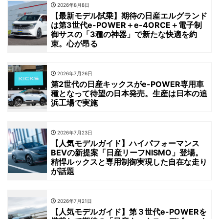
2026年8月8日
【最新モデル試乗】期待の日産エルグランド
は第3世代e-POWER＋e-4ORCE＋電子制
御サスの「3種の神器」で新たな快適を約
束。心が昂る
2026年7月26日
第2世代の日産キックスがe-POWER専用車
種となって待望の日本発売。生産は日本の追
浜工場で実施
2026年7月23日
【人気モデルガイド】ハイパフォーマンス
BEVの新提案「日産リーフNISMO」登場。
精悍ルックスと専用制御実現した自在な走り
が話題
2026年7月21日
【人気モデルガイド】第３世代e-POWERを