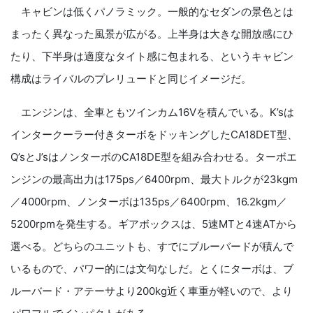
キャビンは低くパノラミック。一般的なセダンの景色とは
まったく異なった風景が広がる。上半身は大きな開放感にひ
たり、下半身は適度なタイト感に包まれる、というキャビン
構成はライバルのプレリュードと同じイメージだ。
エンジンは、全車ともツインカム16Vを積んでいる。K’sは
インタークーラー付きターボをドッキングしたCA18DET型、
Q’sとJ’sはノンターボのCA18DE型を組み合わせる。ターボエ
ンジンの最高出力は175ps／6400rpm、最大トルクが23kgm
／4000rpm、ノンターボは135ps／6400rpm、16.2kgm／
5200rpmを発生する。ギアボックスは、5速MTと4速ATから
選べる。どちらのユニットも、すでにブルーバードが積んで
いるもので、パワー的には文句なしだ。とくにターボは、ブ
ルーバード・アテーサより200kg近く車重が軽いので、より