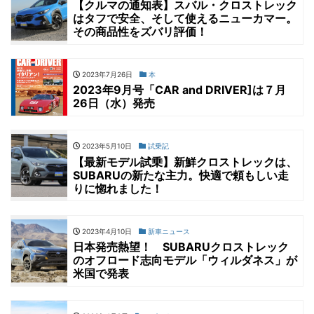
【クルマの通知表】スバル・クロストレック
はタフで安全、そして使えるニューカマー。
その商品性をズバリ評価！
2023年7月26日
本
2023年9月号「CAR and DRIVER]は７月
26日（水）発売
2023年5月10日
試乗記
【最新モデル試乗】新鮮クロストレックは、
SUBARUの新たな主力。快適で頼もしい走
りに惚れました！
2023年4月10日
新車ニュース
日本発売熱望！ SUBARUクロストレック
のオフロード志向モデル「ウィルダネス」が
米国で発表