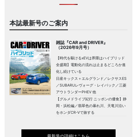
本誌最新号のご案内
雑誌『CAR and DRIVER』
（2026年9月号）
【時代を駆けるxEVは界隈はハイブリッド
全盛期】電動化の流れは止まるどころか進
化し続けている
日産キックス＋エルグランド／レクサスES
／SUBARUレヴォーグ・レイバック／三菱
アウトランダーPHEV 他
【グルメドライブ紀行 ニッポンの優食】静
岡・浜松編／翡翠色の暴れ川、天竜川沿い
をホンダCR-Vで旅する
最新号の詳細はこちら