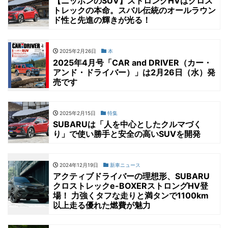
【ニッポンのSUV】ストロングHVはクロス
トレックの本命。スバル伝統のオールラウン
ド性と先進の輝きが光る！
2025年2月26日
本
2025年4月号「CAR and DRIVER（カー・
アンド・ドライバー）」は2月26日（水）発
売です
2025年2月15日
特集
SUBARUは「人を中心としたクルマづく
り」で使い勝手と安全の高いSUVを開発
2024年12月19日
新車ニュース
アクティブドライバーの理想形、SUBARU
クロストレックe-BOXERストロングHV登
場！ 力強くタフな走りと満タンで1100km
以上走る優れた燃費が魅力