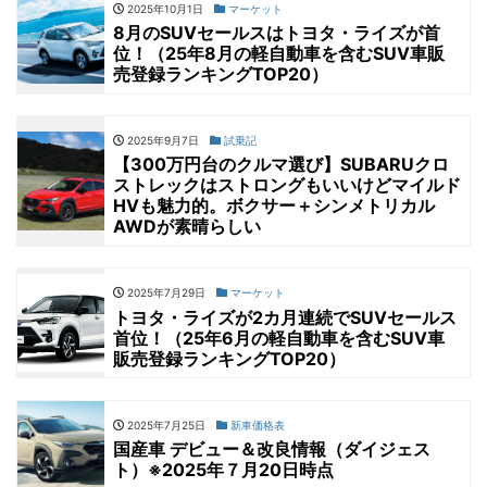
2025年10月1日
マーケット
8月のSUVセールスはトヨタ・ライズが首
位！（25年8月の軽自動車を含むSUV車販
売登録ランキングTOP20）
2025年9月7日
試乗記
【300万円台のクルマ選び】SUBARUクロ
ストレックはストロングもいいけどマイルド
HVも魅力的。ボクサー＋シンメトリカル
AWDが素晴らしい
2025年7月29日
マーケット
トヨタ・ライズが2カ月連続でSUVセールス
首位！（25年6月の軽自動車を含むSUV車
販売登録ランキングTOP20）
2025年7月25日
新車価格表
国産車 デビュー＆改良情報（ダイジェス
ト）※2025年７月20日時点