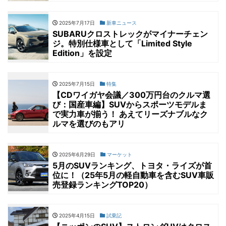
2025年7月17日
新車ニュース
SUBARUクロストレックがマイナーチェン
ジ。特別仕様車として「Limited Style
Edition」を設定
2025年7月15日
特集
【CDワイガヤ会議／300万円台のクルマ選
び：国産車編】SUVからスポーツモデルま
で実力車が揃う！ あえてリーズナブルなク
ルマを選びのもアリ
2025年6月29日
マーケット
5月のSUVランキング、トヨタ・ライズが首
位に！（25年5月の軽自動車を含むSUV車販
売登録ランキングTOP20）
2025年4月15日
試乗記