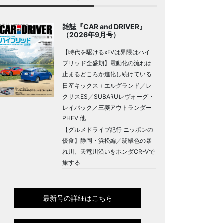
雑誌『CAR and DRIVER』
（2026年9月号）
【時代を駆けるxEVは界隈はハイ
ブリッド全盛期】電動化の流れは
止まるどころか進化し続けている
日産キックス＋エルグランド／レ
クサスES／SUBARUレヴォーグ・
レイバック／三菱アウトランダー
PHEV 他
【グルメドライブ紀行 ニッポンの
優食】静岡・浜松編／翡翠色の暴
れ川、天竜川沿いをホンダCR-Vで
旅する
最新号の詳細はこちら