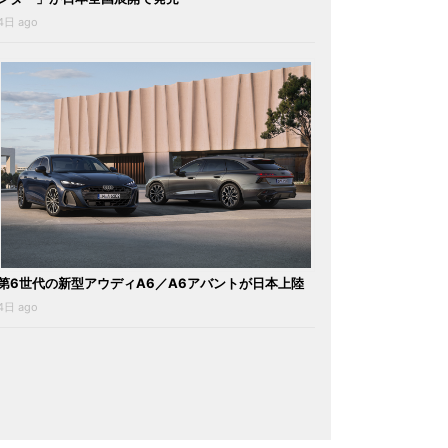
4日 ago
第6世代の新型アウディA6／A6アバントが日本上陸
4日 ago