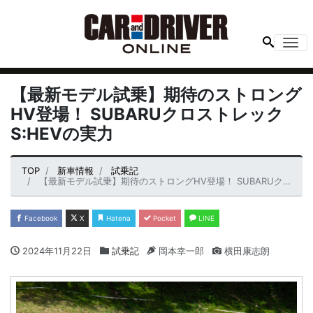
Me
【最新モデル試乗】期待のストロング
HV登場！ SUBARUクロストレック
S:HEVの実力
TOP
新車情報
試乗記
【最新モデル試乗】期待のストロングHV登場！ SUBARUクロストレックS:HEVの実力
Facebook
X
Hatena
Pocket
LINE
2024年11月22日
試乗記
岡本幸一郎
横田康志朗