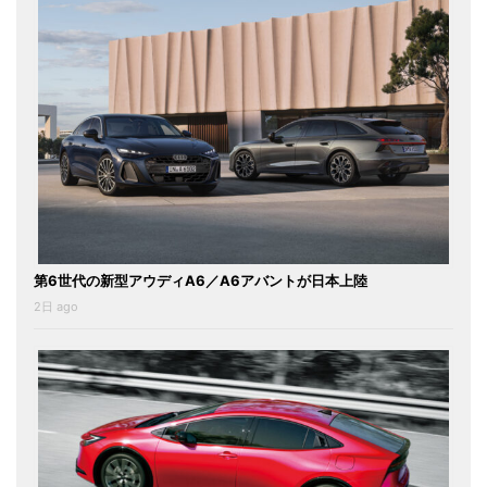
第6世代の新型アウディA6／A6アバントが日本上陸
2日 ago