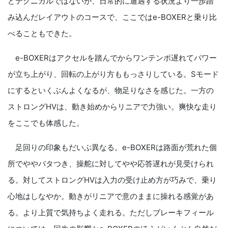
どテクニカルではないが、日常的に遭遇する状況より一歩踏
み込んだレイアウトのコースで、ここではe-BOXERと乗り比
べることもできた。
e-BOXERはアクセルを踏んでからワンテンポ遅れてパワー
が立ち上がり、回転の上がり方ももっさりしている。Sモード
にするといくぶんよくなるが、物足りなさを感じた。一方の
ストロングHVは、動き始めからリニアで力強い。爽快な走り
をここでも体感した。
足回りの印象もだいぶ異なる。e-BOXERは路面が荒れた個
所でややバタつき、操舵に対してやや応答遅れが見受けられ
る。対してストロングHVは入力の受け止め方が巧みで、乗り
心地はしなやか。動きがリニアで意のままに操れる感覚があ
る。より上質で気持ちよく走れる。ただしブレーキフィール