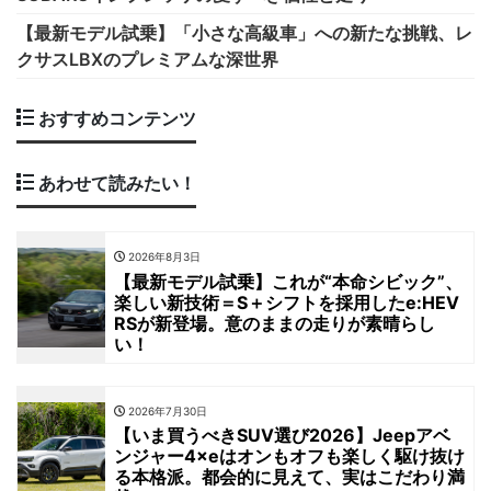
【最新モデル試乗】「小さな高級車」への新たな挑戦、レ
クサスLBXのプレミアムな深世界
おすすめコンテンツ
あわせて読みたい！
2026年8月3日
【最新モデル試乗】これが“本命シビック”、
楽しい新技術＝S＋シフトを採用したe:HEV
RSが新登場。意のままの走りが素晴らし
い！
2026年7月30日
【いま買うべきSUV選び2026】Jeepアベ
ンジャー4×eはオンもオフも楽しく駆け抜け
る本格派。都会的に見えて、実はこだわり満