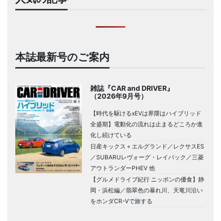
本誌最新号のご案内
雑誌『CAR and DRIVER』
（2026年9月号）
【時代を駆けるxEVは界隈はハイブリッド
全盛期】電動化の流れは止まるどころか進
化し続けている
日産キックス＋エルグランド／レクサスES
／SUBARUレヴォーグ・レイバック／三菱
アウトランダーPHEV 他
【グルメドライブ紀行 ニッポンの優食】静
岡・浜松編／翡翠色の暴れ川、天竜川沿い
をホンダCR-Vで旅する