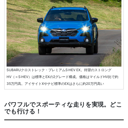
SUBARUクロストレック・プレミアムS:HEV EX。待望のストロング
HV（＝S:HEV）は標準とEXの2グレード構成。価格はマイルドHV比で約
35万円高。アイサイトXやナビ標準のEXはさらに約20万円高い
パワフルでスポーティな走りを実現。どこ
でも行ける！