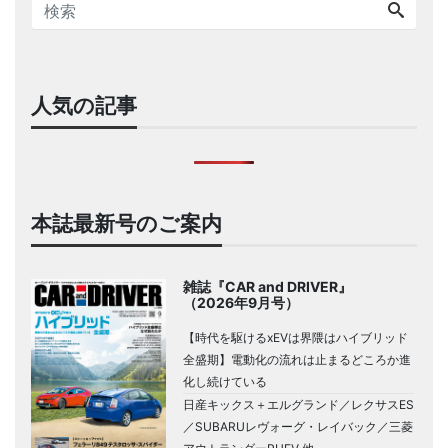
人気の記事
本誌最新号のご案内
雑誌『CAR and DRIVER』
（2026年9月号）
【時代を駆けるxEVは界隈はハイブリッド
全盛期】電動化の流れは止まるどころか進
化し続けている
日産キックス＋エルグランド／レクサスES
／SUBARUレヴォーグ・レイバック／三菱