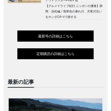
アウトランダーPHEV 他
【グルメドライブ紀行 ニッポンの優食】静
岡・浜松編／翡翠色の暴れ川、天竜川沿い
をホンダCR-Vで旅する
最新号の詳細はこちら
定期購読の詳細はこちら
最新の記事