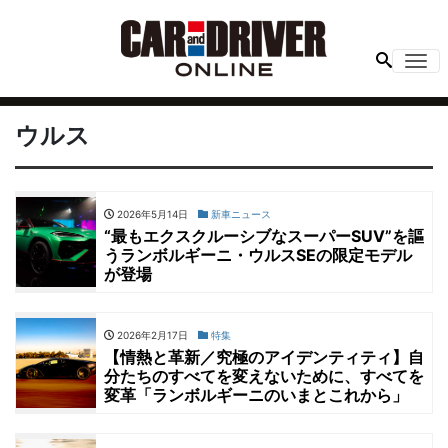
Me
ウルス
2026年5月14日
新車ニュース
“最もエクスクルーシブなスーパーSUV”を謳
うランボルギーニ・ウルスSEの限定モデル
が登場
2026年2月17日
特集
【情熱と革新／究極のアイデンティティ】自
分たちのすべてを変えないために、すべてを
変革「ランボルギーニのいまとこれから」