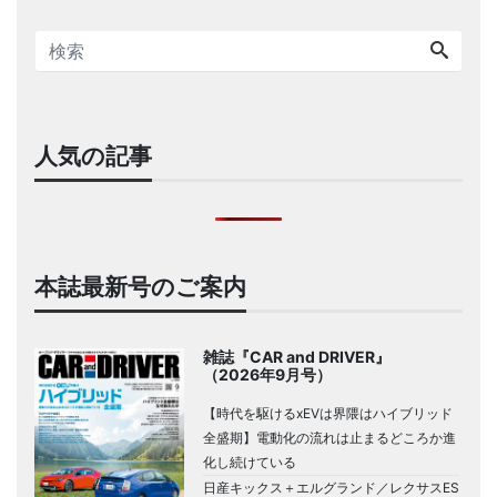
人気の記事
本誌最新号のご案内
雑誌『CAR and DRIVER』
（2026年9月号）
【時代を駆けるxEVは界隈はハイブリッド
全盛期】電動化の流れは止まるどころか進
化し続けている
日産キックス＋エルグランド／レクサスES