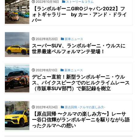
2022年10月16日
ストーリー＆コラム
【ランボルギーニGIROジャパン2022】フ
ォトギャラリー by カー・アンド・ドライ
バー
2022年8月20日
新車ニュース
スーパーSUV、ランボルギーニ・ウルスに
世界最速ペルフォルマンテ登場！
2022年8月10日
新車ニュース
デビュー直前！新型ランボルギーニ・ウル
ス、パイクスピークでのヒルクライムレース
（市販車SUV部門）で新記録を樹立
2022年4月24日
原点回帰 -クルマの楽しみ方-
【原点回帰 〜クルマの楽しみ方〜】レーサ
ー谷口信輝がランボルギーニを駆りながら語
ったクルマへの想い