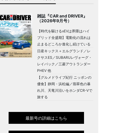
雑誌『CAR and DRIVER』
（2026年9月号）
【時代を駆けるxEVは界隈はハイ
ブリッド全盛期】電動化の流れは
止まるどころか進化し続けている
日産キックス＋エルグランド／レ
クサスES／SUBARUレヴォーグ・
レイバック／三菱アウトランダー
PHEV 他
【グルメドライブ紀行 ニッポンの
優食】静岡・浜松編／翡翠色の暴
れ川、天竜川沿いをホンダCR-Vで
旅する
最新号の詳細はこちら