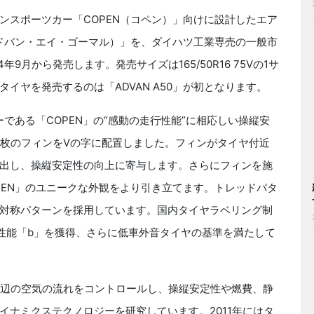
ンスポーツカー「COPEN（コペン）」向けに設計したエア
（アドバン・エイ・ゴーマル）」を、ダイハツ工業専売の一般市
9月から発売します。発売サイズは165/50R16 75Vの1サ
イヤを発売するのは「ADVAN A50」が初となります。
カーである「COPEN」の“感動の走行性能”に相応しい操縦安
2枚のフィンをVの字に配置しました。フィンがタイヤ付近
出し、操縦安定性の向上に寄与します。さらにフィンを施
PEN」のユニークな外観をより引き立てます。トレッドパタ
対称パターンを採用しています。国内タイヤラベリング制
性能「b」を獲得、さらに低車外音タイヤの基準を満たして
周辺の空気の流れをコントロールし、操縦安定性や燃費、静
イナミクステクノロジーを研究しています。2011年にはタ