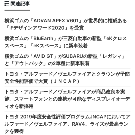
関連記事
横浜ゴムの「ADVAN APEX V601」が世界的に権威ある
「iFデザインアワード2020」を受賞
横浜ゴムの「BluEarth」が三菱自動車の新型「eKクロス
スペース」「eKスペース」に新車装着
横浜ゴムの「AVID GT」がSUBARUの新型「レガシィ」
と「アウトバック」の2車種に新車装着
トヨタ・アルファード／ヴェルファイアとクラウンが予防
安全性能評価で大賞（ＪＮＣＡＰ）
トヨタ・アルファード／ヴェルファイアが商品改良を実
施。スマートフォンとの連携が可能なディスプレイオーデ
ィオを新採用
トヨタ 2019年度安全性評価プログラムJNCAPにおいてア
ルファード／ヴェルファイア、RAV4、ライズが最高ラン
クを獲得