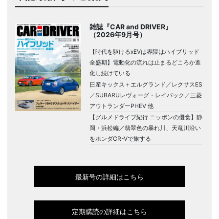
雑誌『CAR and DRIVER』
（2026年9月号）
【時代を駆けるxEVは界隈はハイブリッド
全盛期】電動化の流れは止まるどころか進
化し続けている
日産キックス＋エルグランド／レクサスES
／SUBARUレヴォーグ・レイバック／三菱
アウトランダーPHEV 他
【グルメドライブ紀行 ニッポンの優食】静
岡・浜松編／翡翠色の暴れ川、天竜川沿い
をホンダCR-Vで旅する
最新号の詳細はこちら
定期購読の詳細はこちら