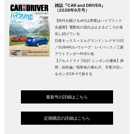
雑誌『CAR and DRIVER』
（2026年9月号）
【時代を駆けるxEVは界隈はハイブリッド
全盛期】電動化の流れは止まるどころか進
化し続けている
日産キックス＋エルグランド／レクサスES
／SUBARUレヴォーグ・レイバック／三菱
アウトランダーPHEV 他
【グルメドライブ紀行 ニッポンの優食】静
岡・浜松編／翡翠色の暴れ川、天竜川沿い
をホンダCR-Vで旅する
最新号の詳細はこちら
定期購読の詳細はこちら