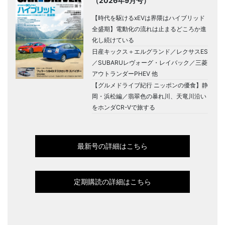
（2026年9月号）
【時代を駆けるxEVは界隈はハイブリッド
全盛期】電動化の流れは止まるどころか進
化し続けている
日産キックス＋エルグランド／レクサスES
／SUBARUレヴォーグ・レイバック／三菱
アウトランダーPHEV 他
【グルメドライブ紀行 ニッポンの優食】静
岡・浜松編／翡翠色の暴れ川、天竜川沿い
をホンダCR-Vで旅する
最新号の詳細はこちら
定期購読の詳細はこちら