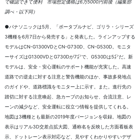
で確認できて便利 市場想定価格は6万5000円前後（編集部
調べ・以下同）
●パナソニックは5月、「ポータブルナビ、ゴリラ・シリーズ
3機種を6月7日から発売する」と発表した。ラインアップする
モデルはCN-G1300VDとCN-G730D、CN-G530D。モニタ
ーサイズはG1300VDとG730Dが7㌅で、G530Dは5㌅だ。新
モデルは、安全・安心運転のサポート機能が充実した。高速
道路での逆走に対する注意と警告機能のほか、事故多発地点
のガイドや、道路標識をモニター上に示す。また。進行先の
踏切に対する注意喚起、急カーブのお知らせ、合流注意、レ
ーンの減少など、安全運転に役立つ情報を提供してくれる。
地図は3機種とも最新の2019年度バージョンを収録。地図の
表示はリアル3D交差点拡大図、通称名を反映した方面看板表
示、ドットレーン表示対応など、見やすくわかりやすいデザ