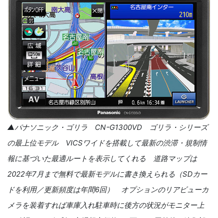
▲パナソニック・ゴリラ CNｰG1300VD ゴリラ・シリーズ
の最上位モデル VICSワイドを搭載して最新の渋滞・規制情
報に基づいた最適ルートを表示してくれる 道路マップは
2022年7月まで無料で最新モデルに書き換えられる（SDカー
ドを利用／更新頻度は年間6回） オプションのリアビューカ
メラを装着すれば車庫入れ駐車時に後方の状況がモニター上