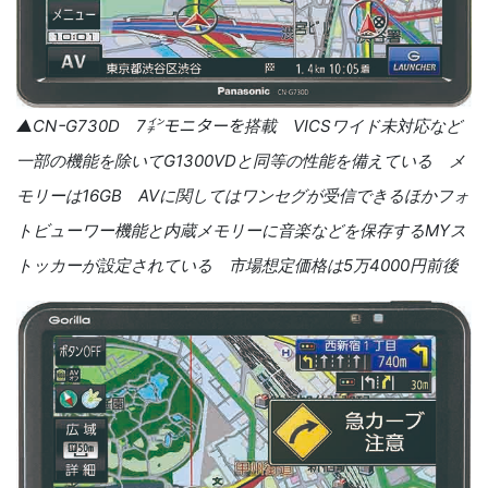
▲CNｰG730D 7㌅モニターを搭載 VICSワイド未対応など
一部の機能を除いてG1300VDと同等の性能を備えている メ
モリーは16GB AVに関してはワンセグが受信できるほかフォ
トビューワー機能と内蔵メモリーに音楽などを保存するMYス
トッカーが設定されている 市場想定価格は5万4000円前後