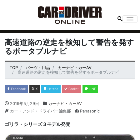
Me
高速道路の逆走を検知して警告を発す
るポータブルナビ
TOP
パーツ・用品
カーナビ・カーAV
高速道路の逆走を検知して警告を発するポータブルナビ
Facebook
X
Hatena
Pocket
LINE
2019年5月29日
カーナビ・カーAV
カー・アンド・ドライバー編集部
Panasonic
ゴリラ・シリーズ３モデル発売