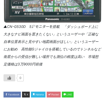
▲CNｰG530D 5㌅モニターを搭載 「ダッシュボード上に
大きなナビ画面を置きたくない」というユーザーや「正確な
自車位置表示と見やすい地図画面がほしい」というユーザー
にお勧め 高性能Gジャイロを搭載しているのでトンネルなど
衛星からの受信が難しい場所でも測位の精度は高い 市場想
定価格は3万9000円前後
0
Facebook
X
Hatena
Pocket
LINE