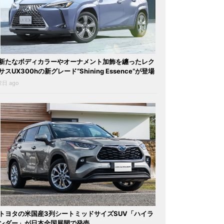
新たなボディカラーやオーナメント加飾を纏ったレク
サスUX300hの新グレード“Shining Essence”が登場
2日 ago
トヨタの米国産3列シートミッドサイズSUV「ハイラ
ンダー」が日本全国展開で発売