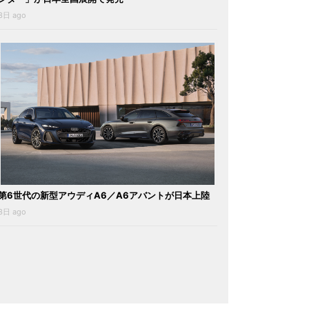
3日 ago
第6世代の新型アウディA6／A6アバントが日本上陸
3日 ago