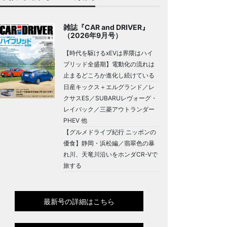
雑誌『CAR and DRIVER』
（2026年9月号）
【時代を駆けるxEVは界隈はハイ
ブリッド全盛期】電動化の流れは
止まるどころか進化し続けている
日産キックス＋エルグランド／レ
クサスES／SUBARUレヴォーグ・
レイバック／三菱アウトランダー
PHEV 他
【グルメドライブ紀行 ニッポンの
優食】静岡・浜松編／翡翠色の暴
れ川、天竜川沿いをホンダCR-Vで
旅する
最新号の詳細はこちら