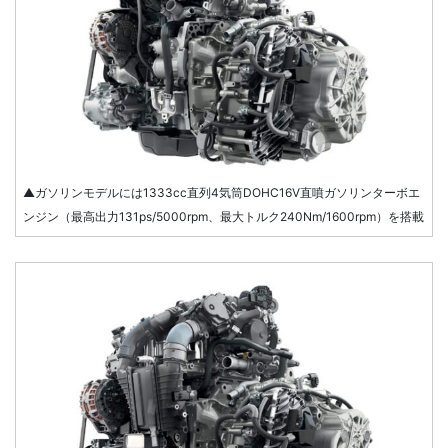
▲ガソリンモデルには1333cc直列4気筒DOHC16V直噴ガソリンターボエ
ンジン（最高出力131ps/5000rpm、最大トルク240Nm/1600rpm）を搭載