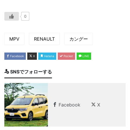
0
MPV
RENAULT
カングー
Facebook
X
Hatena
Pocket
LINE
SNSでフォローする
Facebook
X