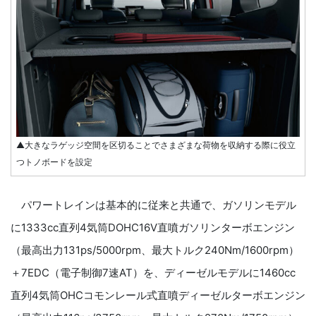
▲大きなラゲッジ空間を区切ることでさまざまな荷物を収納する際に役立
つトノボードを設定
パワートレインは基本的に従来と共通で、ガソリンモデル
に1333cc直列4気筒DOHC16V直噴ガソリンターボエンジン
（最高出力131ps/5000rpm、最大トルク240Nm/1600rpm）
＋7EDC（電子制御7速AT）を、ディーゼルモデルに1460cc
直列4気筒OHCコモンレール式直噴ディーゼルターボエンジン