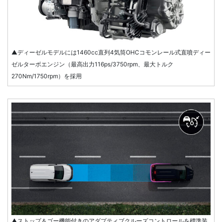
▲ディーゼルモデルには1460cc直列4気筒OHCコモンレール式直噴ディー
ゼルターボエンジン（最高出力116ps/3750rpm、最大トルク
270Nm/1750rpm）を採用
▲ストップ＆ゴー機能付きのアダプティブクルーズコントロールを標準装