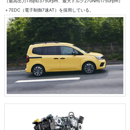
（最高出力116ps/3750rpm、最大トルク270Nm/1750rpm）
＋7EDC（電子制御7速AT）を採用している。