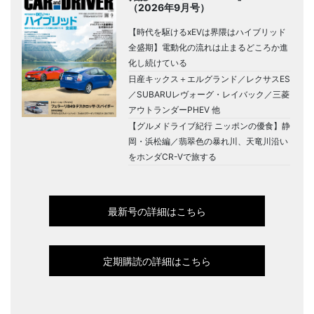
（2026年9月号）
【時代を駆けるxEVは界隈はハイブリッド
全盛期】電動化の流れは止まるどころか進
化し続けている
日産キックス＋エルグランド／レクサスES
／SUBARUレヴォーグ・レイバック／三菱
アウトランダーPHEV 他
【グルメドライブ紀行 ニッポンの優食】静
岡・浜松編／翡翠色の暴れ川、天竜川沿い
をホンダCR-Vで旅する
最新号の詳細はこちら
定期購読の詳細はこちら