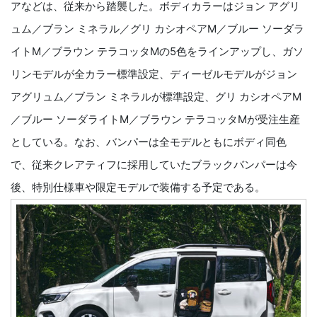
アなどは、従来から踏襲した。ボディカラーはジョン アグリ
ュム／ブラン ミネラル／グリ カシオペアM／ブルー ソーダラ
イトM／ブラウン テラコッタMの5色をラインアップし、ガソ
リンモデルが全カラー標準設定、ディーゼルモデルがジョン
アグリュム／ブラン ミネラルが標準設定、グリ カシオペアM
／ブルー ソーダライトM／ブラウン テラコッタMが受注生産
としている。なお、バンパーは全モデルともにボディ同色
で、従来クレアティフに採用していたブラックバンパーは今
後、特別仕様車や限定モデルで装備する予定である。