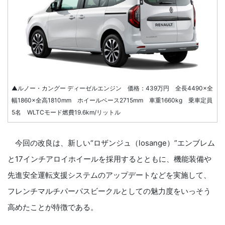
▲ルノー・カングー ディーゼルエンジン 価格：439万円 全長4490×全
幅1860×全高1810mm ホイールベース2715mm 車重1660kg 乗車定員
5名 WLTCモード燃費19.6km/リットル
今回の改良は、新しい“ロザンジュ（losange）”エンブレム
と17インチアロイホイールを採用するとともに、機能装備や
先進安全運転支援システムのアップデートなどを実施して、
フレンチマルチパーパスビークルとしての魅力度をいっそう
高めたことが特徴である。